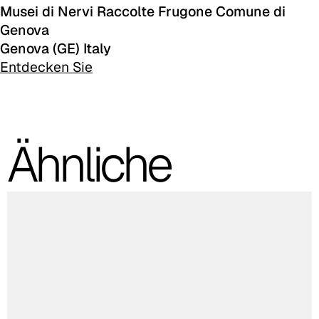
Musei di Nervi Raccolte Frugone Comune di
C 48F
Genova
Genova (GE) Italy
C 49F
Entdecken Sie
C 50F
C 51F
Ähnliche
C 52F
C 53F
Cura (Cat. C - Stoff)
C 30C
C 31C
C 32C