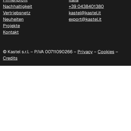
Nachhaltigkeit
+39 0438401380
Vertriebsnetz
kastel@kastel.it
Neuheiten
export@kastel.it
Projekte
Kontakt
C 324
© Kastel s.r.l. – P.IVA 00711090266 –
Privacy
–
Cookies
–
Credits
Poseidon (Cat. D - Stoff)