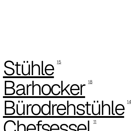
C 383
C 38G
C 38T
C 382
Stühle
C 387
15
C 384
Barhocker
18
C 38M
Bürodrehstühle
C 386
1
C -38
Chefsessel
11
C 38A