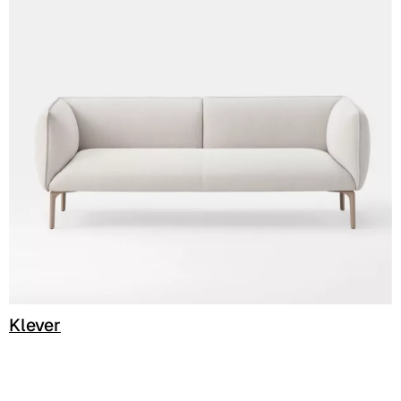
C 33C
C 34C
C 39C
C 36C
C 37C
C 38C
Trevi (Cat. C - Stoff)
C 38L
Klever
C 381
C 380