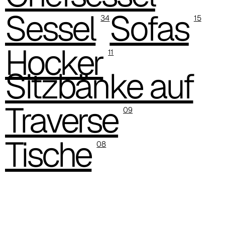
C 385
Sessel
Sofas
34
15
C 38P
Hocker
11
C 38H
Sitzbänke auf
C 388
Xtreme (Cat. C - Stoff)
Traverse
09
C 335
Tische
C 333
08
C 338
C 325
C 349