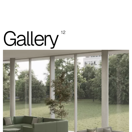
Einfarbig
Zweifarbig
Die abgebildeten Fotos dienen nur zur Orientierung; es wird
Gallery
12
empfohlen, stets die Musterkarte mit den Originalmustern zu
konsultieren.
Planet (Cat. A - Kunstleder)
A 31F
A 32F
A 39F
A 35F
A 34F
A 38F