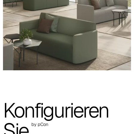
A 36F
A 27F
A 26F
A 28F
A 29F
A 30F
A 37F
Konfigurieren
3D Fabric (Cat. A - Polyestergewebe)
A 3BE
Sie
by pCon
A 3GR