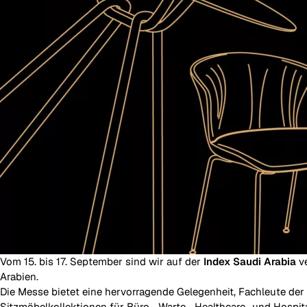
Vom 15. bis 17. September sind wir auf der
Index Saudi Arabia
ve
Arabien.
Die Messe bietet eine hervorragende Gelegenheit, Fachleute de
Sitzmöbelkollektionen für Büro-, Warte-, Healthcare- und Hospit