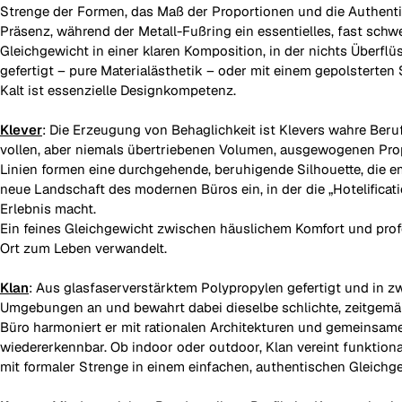
Strenge der Formen, das Maß der Proportionen und die Authentizit
Präsenz, während der Metall-Fußring ein essentielles, fast schw
Gleichgewicht in einer klaren Komposition, in der nichts Überflü
gefertigt – pure Materialästhetik – oder mit einem gepolsterten
Kalt ist essenzielle Designkompetenz.
Klever
: Die Erzeugung von Behaglichkeit ist Klevers wahre Beruf
vollen, aber niemals übertriebenen Volumen, ausgewogenen Propo
Linien formen eine durchgehende, beruhigende Silhouette, die e
neue Landschaft des modernen Büros ein, in der die „Hotelifica
Erlebnis macht.
Ein feines Gleichgewicht zwischen häuslichem Komfort und profe
Ort zum Leben verwandelt.
Klan
: Aus glasfaserverstärktem Polypropylen gefertigt und in z
Umgebungen an und bewahrt dabei dieselbe schlichte, zeitgemäße
Büro harmoniert er mit rationalen Architekturen und gemeinsamen 
wiedererkennbar. Ob indoor oder outdoor, Klan vereint funktiona
mit formaler Strenge in einem einfachen, authentischen Gleichg