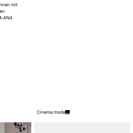
hnen mit
en
L4-AN4
Cinema mode