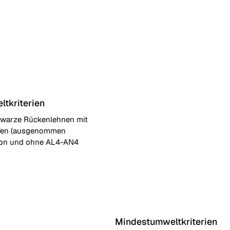
tkriterien
warze Rückenlehnen mit
fen (ausgenommen
ion und ohne AL4-AN4
Mindestumweltkriterien