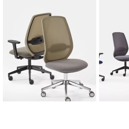
Grau
Schwarz
Die abgebildeten Fotos dienen nur zur Orientierung; es wird
empfohlen, stets die Musterkarte mit den Originalmustern zu
konsultieren.
Planet (Cat. A - Kunstleder)
A 31F
A 32F
A 39F
A 35F
A 34F
A 38F