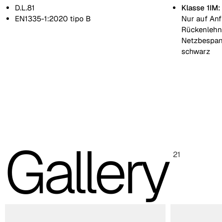
D.L.81
Klasse 1IM:
EN1335-1:2020 tipo B
Nur auf Anf
Rückenlehn
Netzbespan
schwarz
Rückenstruktur aus weissem Polypropylen
Rückenstruktur aus schwarzem Polypropylen
Die Abbildungen und Farbcodereferenzen dienen nur zur
Orientierung; es wird empfohlen, stets die Musterkarte mit den
Originalmustern zu konsultieren.
Gallery
21
3D-Netzrückenlehne
Beige
Blau