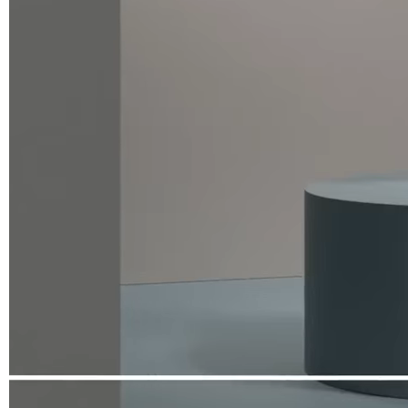
Planet (Cat. A - Kunstleder)
A 31F
A 32F
A 29F
A 37F
A 28F
A 30F
A 35F
A 39F
A 36F