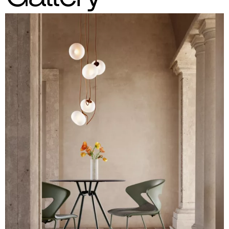
Orientierung; es wird empfohlen, stets die Musterkarte mit den
Originalmustern zu konsultieren.
Schale aus Polypropylen (Bild und Farbcode-Referenz
sind Richtwerte)
Weiss
RAL 9003
Taube
RAL 1019
Orange
RAL 2008
Rot
RAL 3020
Ziegelrot
NCS 3560-Y70R