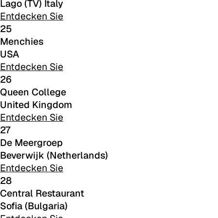
Lago (TV) Italy
Entdecken Sie
25
Menchies
USA
Entdecken Sie
C 38L
26
Queen College
United Kingdom
Entdecken Sie
27
De Meergroep
Beverwijk (Netherlands)
Entdecken Sie
28
Central Restaurant
Sofia (Bulgaria)