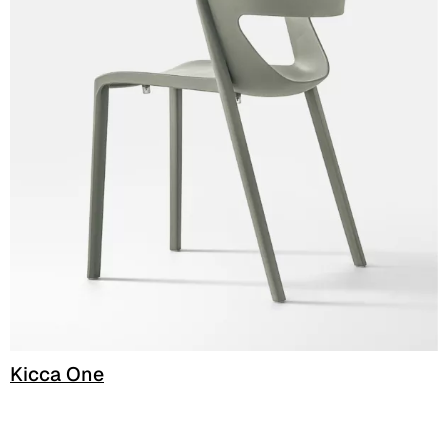
C 386
Kicca One