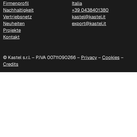
Firmenprofil
Italia
C 388
Nachhaltigkeit
+39 0438401380
Vertriebsnetz
kastel@kastel.it
Xtreme (Cat. C - Stoff)
Neuheiten
export@kastel.it
Projekte
Kontakt
© Kastel s.r.l. – P.IVA 00711090266 –
Privacy
–
Cookies
–
Credits
C 335