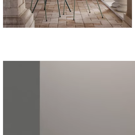
Olivgrün
PANTONE 18-0527 TCX
Türkis
NCS S 4010-B50G
Meerblau
NCS S 7010-B10G
Grau
RAL 7043
Lava
PANTONE 405 C
Schwarz
Die abgebildeten Fotos dienen nur zur Orientierung; es wird
empfohlen, stets die Musterkarte mit den Originalmustern zu
konsultieren.