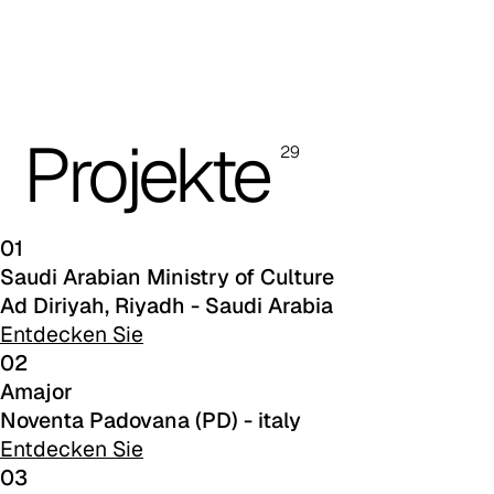
C 40F
C 41F
C 42F
Projekte
29
C 46F
C 50F
01
C 48F
Saudi Arabian Ministry of Culture
Ad Diriyah, Riyadh - Saudi Arabia
C 47F
Entdecken Sie
02
C 43F
Amajor
C 51F
Noventa Padovana (PD) - italy
Entdecken Sie
C 53F
03