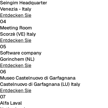
Seingim Headquarter
C 45F
Venezia - Italy
C 49F
Entdecken Sie
04
C 52F
Meeting Room
Scorzè (VE) Italy
Cura (Cat. C - Stoff)
Entdecken Sie
C 31C
05
Software company
C 30C
Gorinchem (NL)
Entdecken Sie
C 39C
06
Museo Castelnuovo di Garfagnana
C 32C
Castelnuovo di Garfagnana (LU) Italy
C 34C
Entdecken Sie
07
C 36C
Alfa Laval