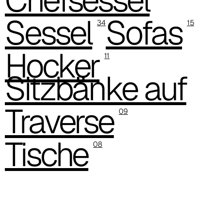
Sessel
Sofas
34
15
Hocker
11
Sitzbänke auf
Traverse
09
C 38A
Tische
08