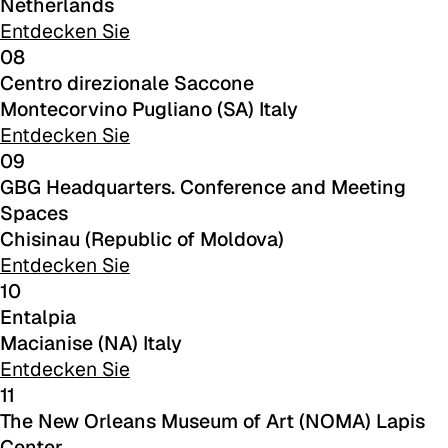
Netherlands
C 37C
Entdecken Sie
08
C 33C
Centro direzionale Saccone
C 38C
Montecorvino Pugliano (SA) Italy
Entdecken Sie
Trevi (Cat. C - Stoff)
09
C 38G
GBG Headquarters. Conference and Meeting
Spaces
C 38T
Chisinau (Republic of Moldova)
Entdecken Sie
C 381
10
Entalpia
C 38M
Macianise (NA) Italy
Entdecken Sie
11
The New Orleans Museum of Art (NOMA) Lapis
Center