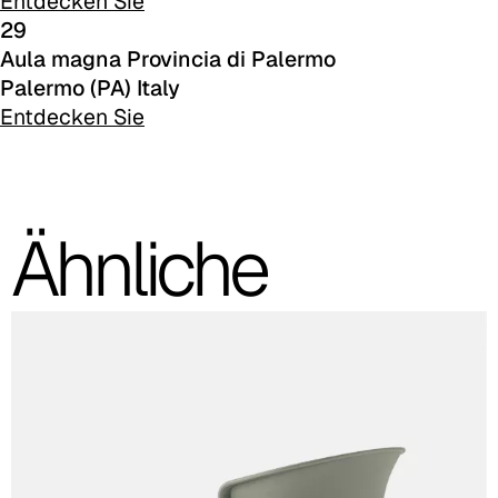
Entdecken Sie
C 380
29
Aula magna Provincia di Palermo
Palermo (PA) Italy
Entdecken Sie
Ähnliche
C 382