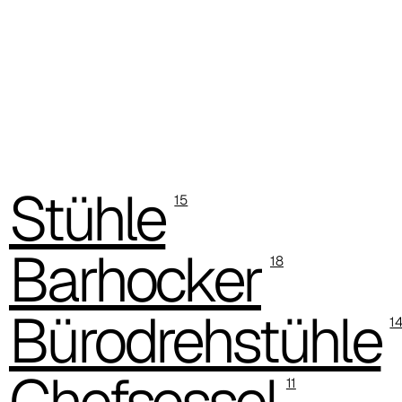
C 38P
Stühle
15
Barhocker
18
Bürodrehstühle
1
C 384
Chefsessel
11