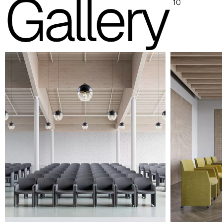
Gallery
10
Die abgebildeten Fotos dienen nur zur Orientierung; es wird
empfohlen, stets die Musterkarte mit den Originalmustern zu
konsultieren.
Planet (Cat. A - Kunstleder)
A 31F
A 32F
A 39F
A 35F
A 34F
A 38F
A 36F