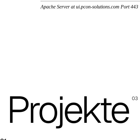
A 3NE
Skill/Secret (Cat. C - Kunstleder)
C 40F
C 41F
C 42F
C 43F
Projekte
C 45F
03
C 46F
C 47F
C 48F