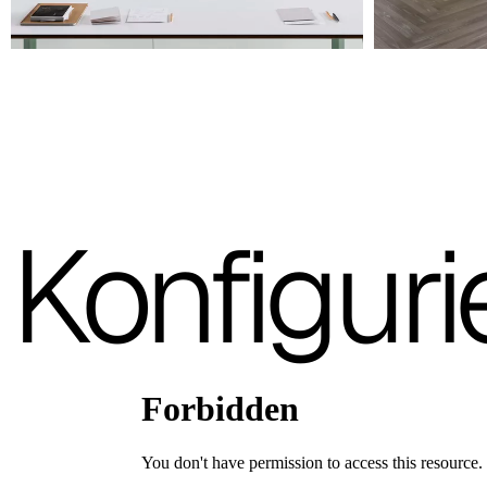
A 27F
A 26F
A 28F
A 29F
A 30F
Konfiguri
A 37F
3D Fabric (Cat. A - Polyestergewebe)
A 3BE
A 3GR
A 3BL