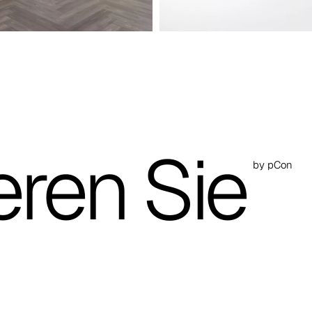
eren Sie
by pCon