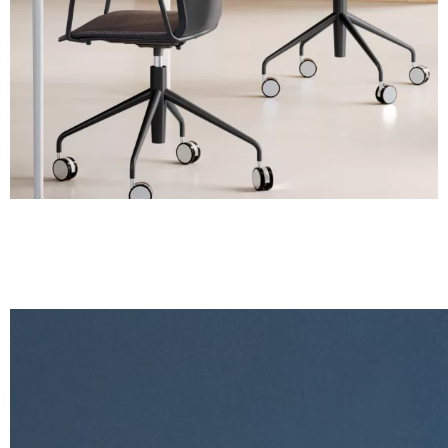
Blanc
RAL 9003
Gris
RAL 7043
Turquoise
NCS S 4010-B50G
Tourterelle
RAL 1019
Vert
RAL 6039
Noir
Rouge
RAL 3020