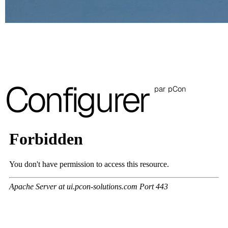
A 38F
A 36F
A 27F
Configurer
A 26F
par pCon
A 28F
A 29F
A 30F
A 37F
3D Fabric (Cat. A - Tissu polyester)
A 3BE