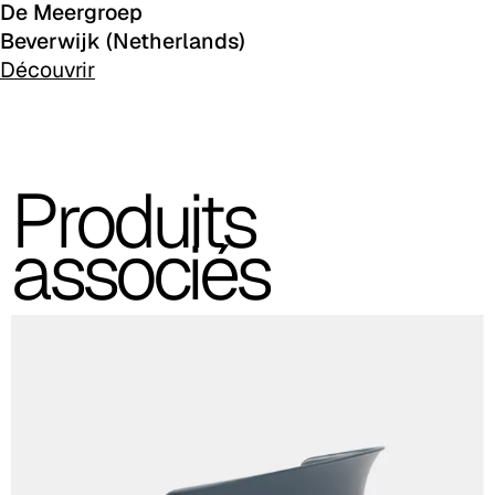
De Meergroep
Beverwijk (Netherlands)
C 38G
Découvrir
Produits
associés
C 38T