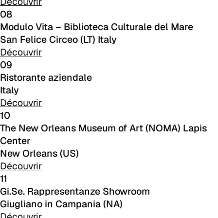
Découvrir
C 32C
08
Modulo Vita – Biblioteca Culturale del Mare
C 33C
San Felice Circeo (LT) Italy
Découvrir
C 34C
09
Ristorante aziendale
C 39C
Italy
C 36C
Découvrir
10
C 37C
The New Orleans Museum of Art (NOMA) Lapis
Center
C 38C
New Orleans (US)
Trevi (Cat. C - Tissu)
Découvrir
11
C 38L
Gi.Se. Rappresentanze Showroom
Giugliano in Campania (NA)
C 381
Découvrir