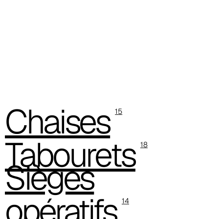
C 387
Chaises
15
Tabourets
18
Sièges
opératifs
14
C 384