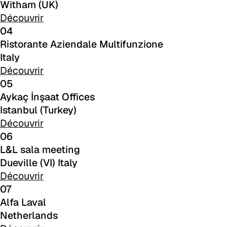
Witham (UK)
C 47F
Découvrir
04
C 48F
Ristorante Aziendale Multifunzione
Italy
C 49F
Découvrir
05
C 50F
Aykaç İnşaat Offices
C 51F
Istanbul (Turkey)
Découvrir
C 52F
06
L&L sala meeting
C 53F
Dueville (VI) Italy
Cura (Cat. C - Tissu)
Découvrir
07
C 30C
Alfa Laval
Netherlands
C 31C