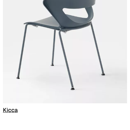
C 382
Kicca