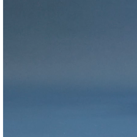
Blanc/Noir
Blanc/Tourterelle
Blanc/Turquoise
Les images sont indicatives, il est toujours recommandé de
consulter le nuancier avec les échantillons réels.
Planet (Cat. A - Similicuir)
A 31F
A 32F
A 39F
A 35F
A 34F