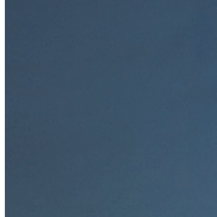
Rouge brique
NCS 3560-Y70R
Vert olive
PANTONE 18-0527 TCX
Bleu océan
NCS S 7010-B10G
Lave
PANTONE 405 C
Coque en polypropylène bicolore (images et référence
des couleurs indicatives)
Blanc/Orange
Blanc/Bleu
Blanc/Gris