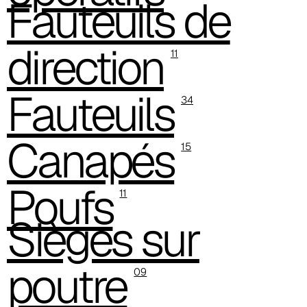
Fauteuils de
direction
11
Fauteuils
34
Canapés
15
Poufs
11
C 38M
Sièges sur
poutre
09