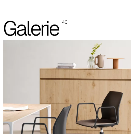
Châssis en polypropylène bicolore
Galerie
40
Coque en polypropylène unicolore avec assise rembourrée
Châssis en polypropylène bicolore avec assise rembourrée
Coque en polypropylène unicolore avec assise et dossier
rembourrés partie interne
Coque en polypropylène unicolore avec assise et dossier
rembourrés partie interne et coutures linéaires
Les images et les références des codes couleur sont indicatives,
il est toujours recommandé de consulter le nuancier avec les
échantillons réels.
Coque en polypropylène unicolore (images et
références des couleurs indicatives)