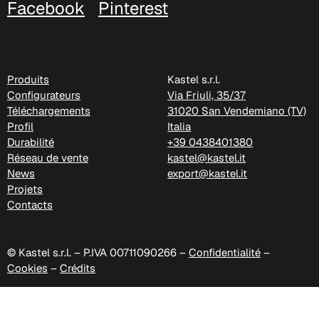
Facebook
Pinterest
C -38
Produits
Kastel s.r.l.
Configurateurs
Via Friuli, 35/37
Téléchargements
31020 San Vendemiano (TV)
Profil
Italia
Durabilité
+39 0438401380
Réseau de vente
kastel@kastel.it
News
export@kastel.it
Projets
Contacts
© Kastel s.r.l. – P.IVA 00711090266 –
Confidentialité
–
Cookies
–
Crédits
C 38A