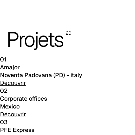
A 3GR
A 3BL
Projets
20
A 3NE
Skill/Secret (Cat. C - Similicuir)
01
C 40F
Amajor
Noventa Padovana (PD) - italy
C 41F
Découvrir
C 42F
02
Corporate offices
C 43F
Mexico
Découvrir
C 45F
03
PFE Express
C 46F