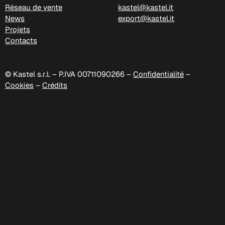
Réseau de vente
kastel@kastel.it
News
export@kastel.it
Projets
Contacts
© Kastel s.r.l. – P.IVA 00711090266 –
Confidentialité
–
Cookies
–
Crédits