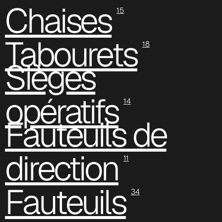
Chaises
15
Tabourets
18
Sièges
opératifs
14
Fauteuils de
direction
11
Fauteuils
34