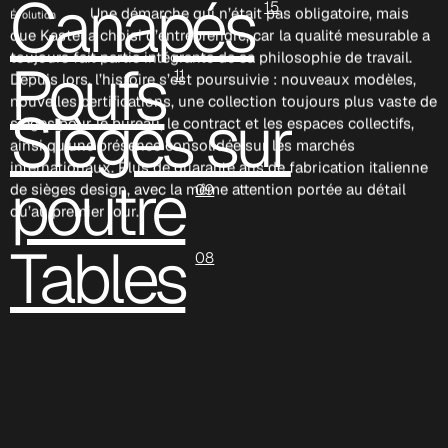
Canapés
15
Une démarche qui n’était pas obligatoire, mais
Évolution
que Kastel a choisi d’entreprendre, car la qualité mesurable a
toujours fait partie intégrante de sa philosophie de travail.
Poufs
11
Depuis lors, l’histoire s’est poursuivie : nouveaux modèles,
nouvelles certifications, une collection toujours plus vaste de
Sièges sur
sièges pour le bureau, le contract et les espaces collectifs,
ainsi qu’une présence consolidée sur les marchés
internationaux. Plus de quarante ans de fabrication italienne
poutre
de sièges design, avec la même attention portée au détail
09
qu’au premier jour.
Tables
08