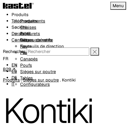
Menu
Produits
Téléchargements
Produits
Société
Chaises
Durabilité
Tabourets
Profil
Contacts
Sièges opératifs
Réseau de vente
Fauteuils de direction
News
Rechercher
Fauteuils
Projets
FR
Canapés
EN
Poufs
B2B ↗
ES
Sièges sur poutre
DE
Tables
Produits
.
Sièges sur poutre
.
Kontiki
IT
Configurateurs
Kontiki