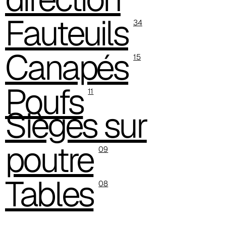
Fauteuils
34
Canapés
15
Poufs
11
Sièges sur
poutre
A 30F
09
Tables
08