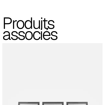
A 36F
Produits
associés
A 27F