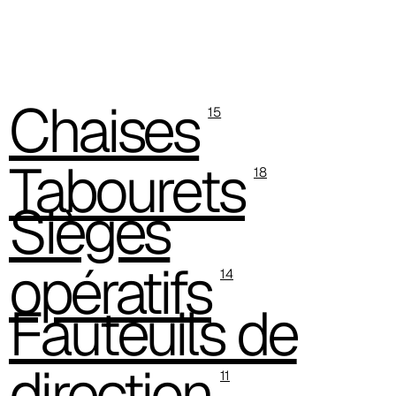
A 28F
Chaises
15
Tabourets
18
Sièges
opératifs
14
Fauteuils de
direction
A 29F
11