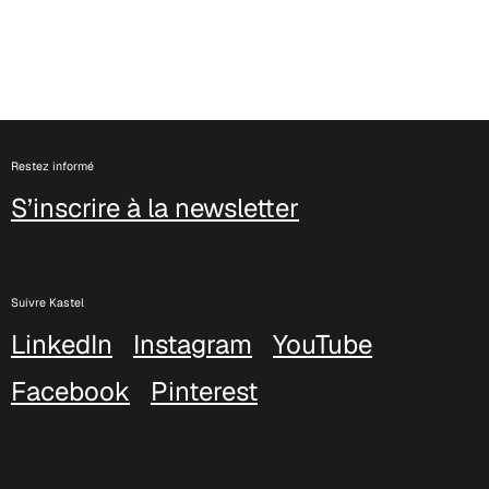
Restez informé
A 37F
S’inscrire à la newsletter
3D Fabric (Cat. A - Tissu polyester)
Suivre Kastel
LinkedIn
Instagram
YouTube
Facebook
Pinterest