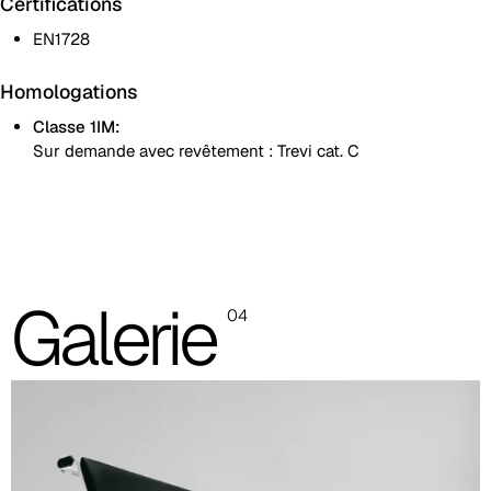
Certifications
EN1728
Homologations
Classe 1IM:
Sur demande avec revêtement : Trevi cat. C
Assise rembourrée et dossier en tôle percée
Assise et dossier rembourrés
Les images sont indicatives, il est toujours recommandé de
Galerie
04
consulter le nuancier avec les échantillons réels.
Planet (Cat. A - Similicuir)
A 31F
A 32F