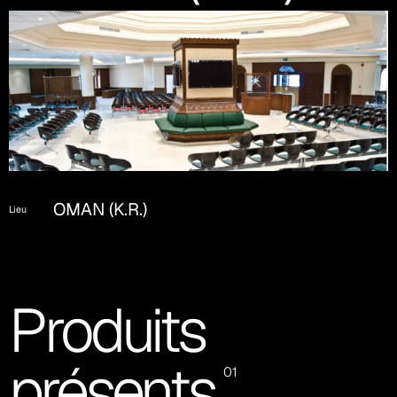
OMAN (K.R.)
Lieu
Produits
présents
01