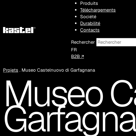
Produits
Téléchargements
Société
Durabilité
Contacts
Rechercher
FR
B2B ↗
Projets
.
Museo Castelnuovo di Garfagnana
Museo Ca
Garfagn