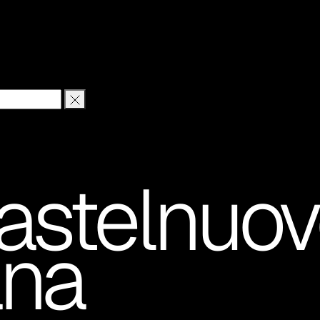
stelnuov
ana