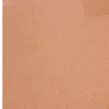
C 43F
C 45F
C 46F
C 47F
C 48F
C 49F
C 50F
C 51F
C 52F
C 53F