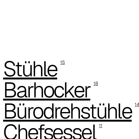
Stühle
15
Barhocker
18
D 43P
Bürodrehstühle
1
Chefsessel
11