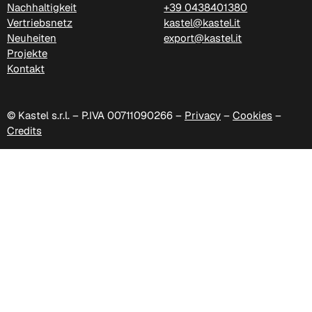
Nachhaltigkeit
+39 0438401380
Vertriebsnetz
kastel@kastel.it
Neuheiten
export@kastel.it
Projekte
Kontakt
© Kastel s.r.l. – P.IVA 00711090266 –
Privacy
–
Cookies
–
Credits
D 47P