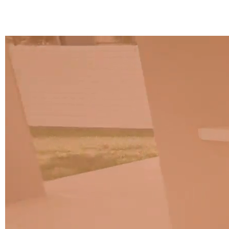
A 37F
3D Fabric (Cat. A - Polyestergewebe)
A 3BE
A 3GR
A 3BL
A 3NE
Skill/Secret (Cat. C - Kunstleder)
C 40F
C 41F
C 42F