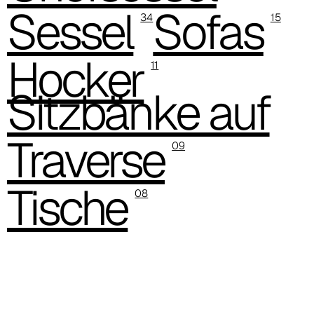
Sessel
Sofas
34
15
Hocker
11
Sitzbänke auf
D 44P
Traverse
09
Tische
08