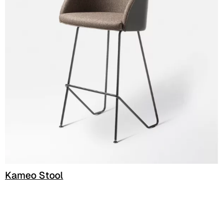
C 333
C 338
C 325
C 349
C 340
C 324
Poseidon (Cat. D - Stoff)
D 40P
Kameo Stool
D 41P
D 42P