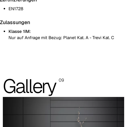
EN1728
Zulassungen
Klasse 1IM:
Nur auf Anfrage mit Bezug: Planet Kat. A - Trevi Kat. C
Einfarbig
Zweifarbig
Die abgebildeten Fotos dienen nur zur Orientierung; es wird
Gallery
09
empfohlen, stets die Musterkarte mit den Originalmustern zu
konsultieren.
Planet (Cat. A - Kunstleder)
A 31F
A 32F