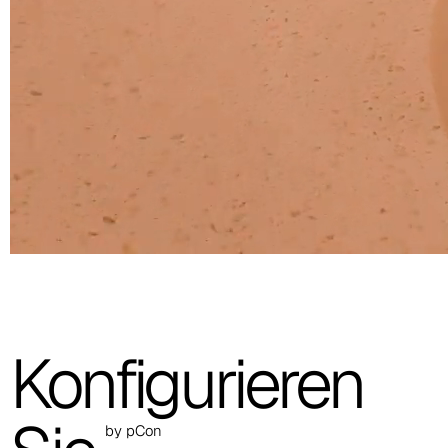
Cura (Cat. C - Stoff)
C 30C
C 31C
C 32C
C 33C
C 34C
C 39C
C 36C
Konfigurieren
C 37C
C 38C
by pCon