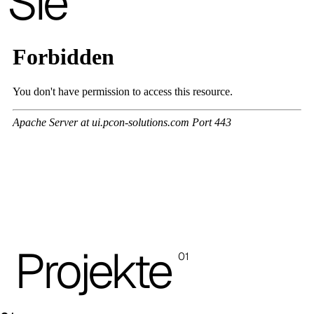
Sie
Trevi (Cat. C - Stoff)
C 38L
C 381
C 380
C 383
C 38G
C 38T
C 382
Projekte
01
C 387
C 384