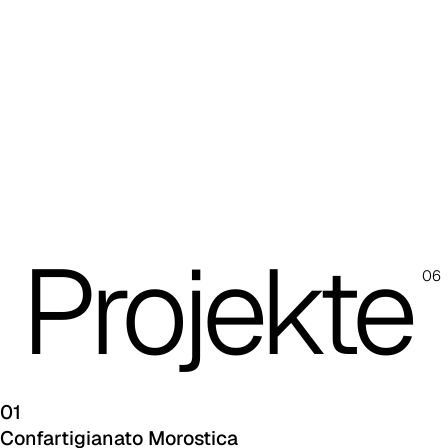
A 34F
A 38F
A 36F
A 27F
A 26F
Projekte
A 28F
06
A 29F
A 30F
A 37F
01
Confartigianato Morostica