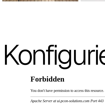
RAL 1004
Schiefergrau
RAL 7022
Weiss
RAL 9010
Konfiguri
Die abgebildeten Fotos dienen nur zur Orientierung; es wird
empfohlen, stets die Musterkarte mit den Originalmustern zu
konsultieren.
Planet (Cat. A - Kunstleder)
A 31F
A 32F
A 39F
A 35F