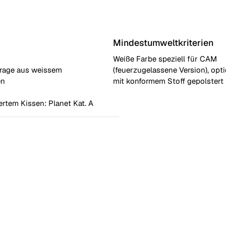
Mindestumweltkriterien
Weiße Farbe speziell für CAM
frage aus weissem
(feuerzugelassene Version), opti
en
mit konformem Stoff gepolstert
ertem Kissen: Planet Kat. A
len mit Fest gepolstertem Sitz
ylen