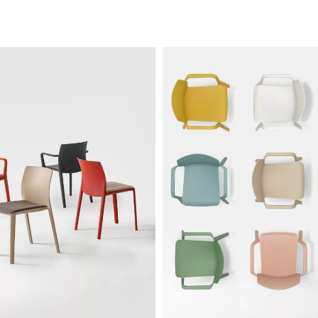
len (Bild und Farbcode-Referenz sind Richtwerte)