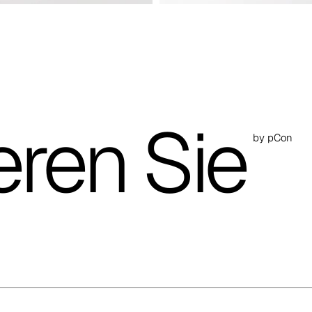
eren Sie
by pCon