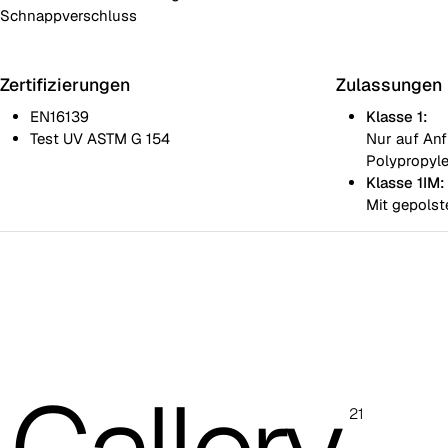
Schnappverschluss
Zertifizierungen
Zulassungen
EN16139
Klasse 1:
Test UV ASTM G 154
Nur auf An
Polypropyl
Klasse 1IM:
Mit gepolst
Stapelbarer Monoblockstuhl aus glasfaserverstärktem Polypropy
Stapelbarer Monoblockstuhl aus glasfaserverstärktem Polyprop
Abnehmbares Kissen
Die Abbildungen und Farbcodereferenzen dienen nur zur
Orientierung; es wird empfohlen, stets die Musterkarte mit den
21
Originalmustern zu konsultieren.