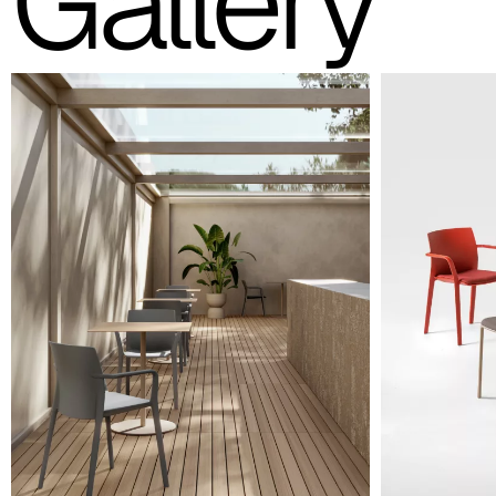
Gallery
Stapelbarer Stuhl aus glasfaserverstärktem Polypropy
Türkis
NCS S 4010-B50G
Taube
RAL 1019
Rot
RAL 3013
Altrosa
Grau
RAL 7037
Grün
RAL 6011
Gelb