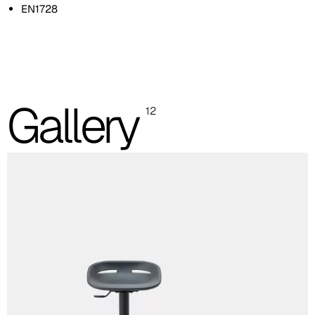
EN1728
Die Abbildungen und Farbcodereferenzen dienen nur zur
Orientierung; es wird empfohlen, stets die Musterkarte mit den
Originalmustern zu konsultieren.
Sitz aus Polyurethanharzguss (Bild und Farbcode-
Gallery
Referenz sind Richtwerte)
12
Hellgrau
RAL 7035
Orange
RAL 2008
Anthrazit
RAL 7016
Niedriger Hocker
4-Fuβ drehbar
4-Fuβ drehbar mit Rollen
4-Fuβ drehbar mit