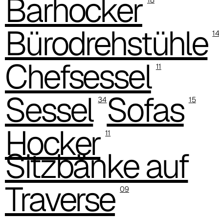
Barhocker
Bürodrehstühle
1
Chefsessel
11
Sessel
Sofas
34
15
Hocker
11
Sitzbänke auf
Traverse
09