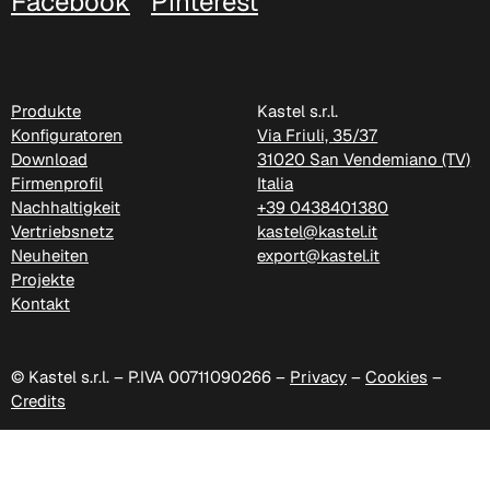
Facebook
Pinterest
Produkte
Kastel s.r.l.
Konfiguratoren
Via Friuli, 35/37
Download
31020 San Vendemiano (TV)
Firmenprofil
Italia
Nachhaltigkeit
+39 0438401380
Vertriebsnetz
kastel@kastel.it
Neuheiten
export@kastel.it
Projekte
Kontakt
© Kastel s.r.l. – P.IVA 00711090266 –
Privacy
–
Cookies
–
Credits