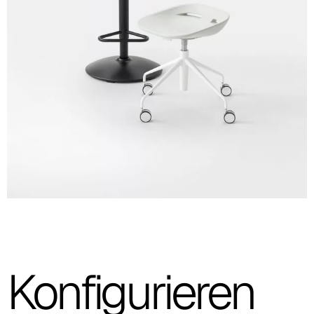
Rollen und mit Gasfeder
Hoher Hocker
Hocker 4-Fuβ-Gestell
verchromt
Hocker mit
drehbarem 4-Fuβ-Gestell verchromt
Hocker mit abgerundetem Bodenteller und mit Gasfeder
Hocker mit
flachem Bodenteller d.48 und Gasfeder
Hocker mit drehbarem Fuβkreuz mit schwarzer Gasfeder
Technisches Blatt
Herunterladen
Katalog Community
Herunterladen
Konfigurieren