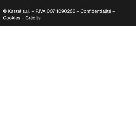
© Kastel s.r.l. – P.IVA 00711090266 –
Confidentialité
–
Cookies
–
Crédits