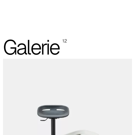
Les images et les références des codes couleur sont indicatives,
il est toujours recommandé de consulter le nuancier avec les
échantillons réels.
Assise en polyurethane intégral (images et référence
Galerie
du code sont indicatifs)
12
Orange
RAL 2008
Anthracite
RAL 7016
Gris claire
RAL 7035
Tabouret haut
Tabouret pivotant avec piètement rond convexe et gaz
Tabouret pivotant avec piètement rond à plat d.48 et gaz