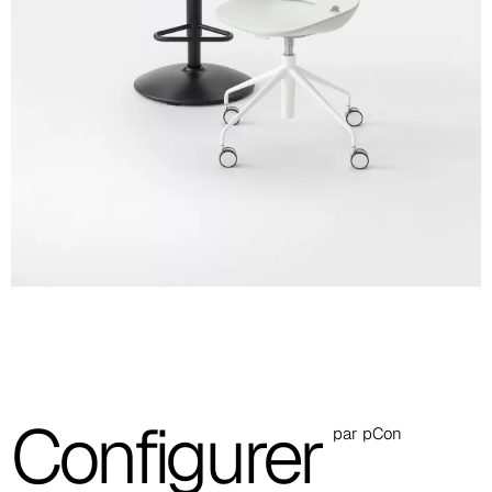
Tabouret pivotant 4 pieds
chromés
Tabouret 4 pieds chromés
Tabouret avec piètement pivotant à 5 branches et gaz noir
Tabouret bas
Pivotant 4 pieds
Pivotant 4 pieds avec
roulettes
Pivotant 4 pieds avec
roulettes et gaz
Fiche technique
Télécharger
Catalogue Community
Télécharger
Configurer
par pCon