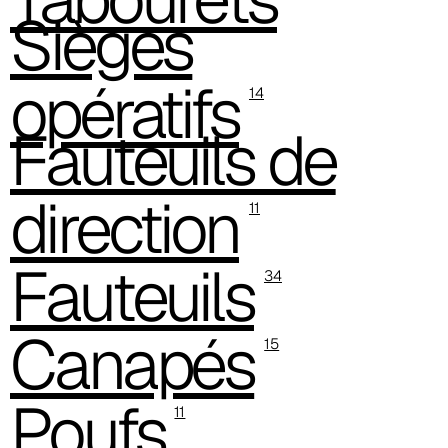
Sièges
opératifs
14
Fauteuils de
direction
11
Fauteuils
34
Canapés
15
Poufs
11