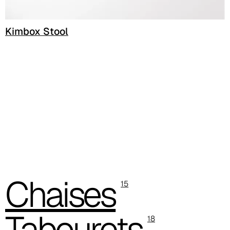
Kimbox Stool
Chaises
15
Tabourets
18