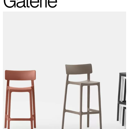
Galerie
Tabouret en polypropylène renforcé en fibre de verre
(images et références des couleurs indicatives)
Blanc
RAL 9003
Terre Cuite
Craie
Noir
Tabouret 4 pieds haut
Tabouret 4 pieds bas
Fiche technique
Télécharger
GPP-CAM
Télécharger
New Collection 2026
Télécharger