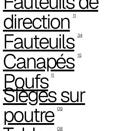
Fauteuils de
direction
11
Fauteuils
34
Canapés
15
Poufs
11
Sièges sur
poutre
09
08