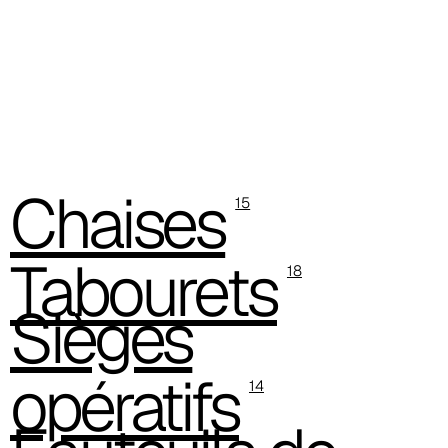
Chaises
15
Tabourets
18
Sièges
opératifs
14