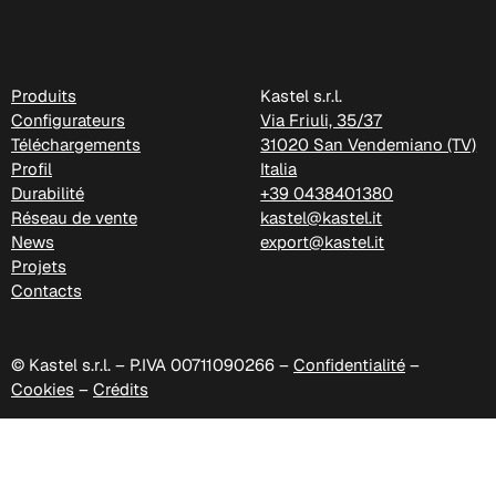
Produits
Kastel s.r.l.
Configurateurs
Via Friuli, 35/37
Téléchargements
31020 San Vendemiano (TV)
Profil
Italia
Durabilité
+39 0438401380
Réseau de vente
kastel@kastel.it
News
export@kastel.it
Projets
Contacts
© Kastel s.r.l. – P.IVA 00711090266 –
Confidentialité
–
Cookies
–
Crédits