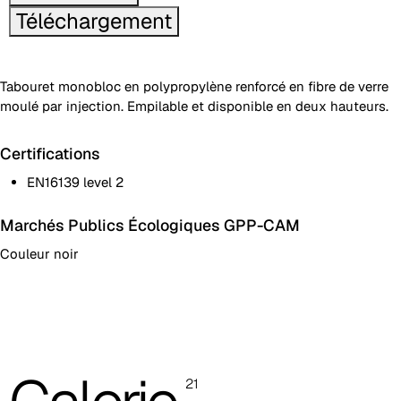
Téléchargement
Tabouret monobloc en polypropylène renforcé en fibre de verre
moulé par injection. Empilable et disponible en deux hauteurs.
Certifications
EN16139 level 2
Marchés Publics Écologiques GPP-CAM
Couleur noir
Tabouret monobloc en polypropylène renforcé en fibre de verre
Les images et les références des codes couleur sont indicatives,
il est toujours recommandé de consulter le nuancier avec les
échantillons réels.
21