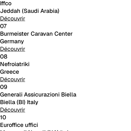
Iffco
A 3NE
Jeddah (Saudi Arabia)
Skill/Secret (Cat. C - Similicuir)
Découvrir
07
C 40F
Burmeister Caravan Center
Germany
C 41F
Découvrir
08
C 42F
Nefroiatriki
C 46F
Greece
Découvrir
C 50F
09
Generali Assicurazioni Biella
C 48F
Biella (BI) Italy
Découvrir
C 47F
10
C 43F
Euroffice uffici