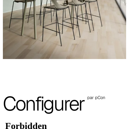
Rouge
RAL 3020
Rouge brique
NCS 3560-Y70R
Vert olive
PANTONE 18-0527 TCX
Turquoise
NCS S 4010-B50G
Bleu océan
NCS S 7010-B10G
Configurer
par pCon
Gris
RAL 7043
Lave
PANTONE 405 C