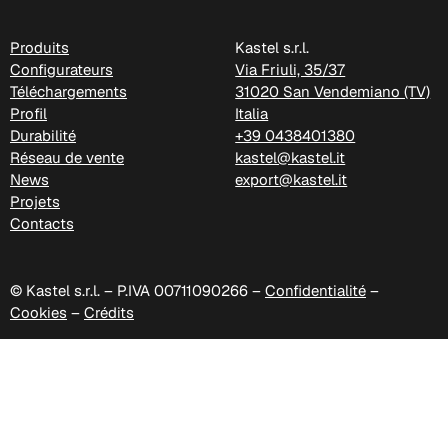
Produits
Kastel s.r.l.
Configurateurs
Via Friuli, 35/37
Téléchargements
31020 San Vendemiano (TV)
C 38M
Profil
Italia
Durabilité
+39 0438401380
Réseau de vente
kastel@kastel.it
News
export@kastel.it
Projets
Contacts
© Kastel s.r.l. – P.IVA 00711090266 –
Confidentialité
–
Cookies
–
Crédits
C 385