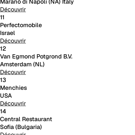
Marano di Napoli (NA) Italy
C 51F
Découvrir
11
C 53F
Perfectomobile
C 45F
Israel
Découvrir
C 49F
12
Van Egmond Potgrond B.V.
C 52F
Amsterdam (NL)
Cura (Cat. C - Tissu)
Découvrir
13
C 31C
Menchies
USA
C 30C
Découvrir
14
C 39C
Central Restaurant
C 32C
Sofia (Bulgaria)
Découvrir