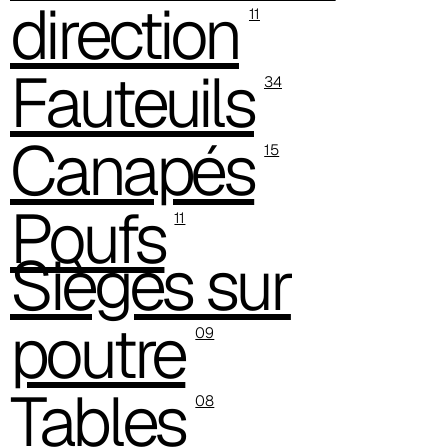
direction
11
C 38G
Fauteuils
34
Canapés
15
Poufs
11
Sièges sur
poutre
09
C 38T
Tables
08