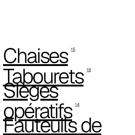
C 38C
Chaises
Trevi (Cat. C - Tissu)
15
Tabourets
18
Sièges
opératifs
14
Fauteuils de