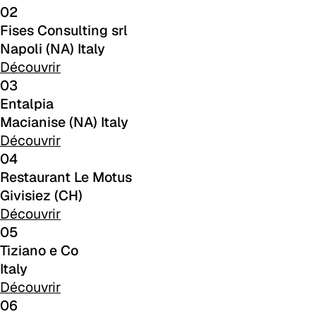
02
A 39F
Fises Consulting srl
Napoli (NA) Italy
A 36F
Découvrir
A 26F
03
Entalpia
A 34F
Macianise (NA) Italy
Découvrir
A 38F
04
Restaurant Le Motus
A 27F
Givisiez (CH)
3D Fabric (Cat. A - Tissu polyester)
Découvrir
05
A 3BE
Tiziano e Co
A 3GR
Italy
Découvrir
A 3BL
06