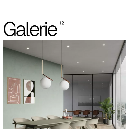
Châssis en polypropylène avec assise rembourrée
Galerie
12
Châssis en polypropylène avec assise et dossier rembourrés
Les images et les références des codes couleur sont indicatives,
il est toujours recommandé de consulter le nuancier avec les
échantillons réels.
Coque en polypropylène (images et référence des
couleurs indicatives)
Blanc
RAL 9003
Tourterelle
RAL 1019
Orange
RAL 2008