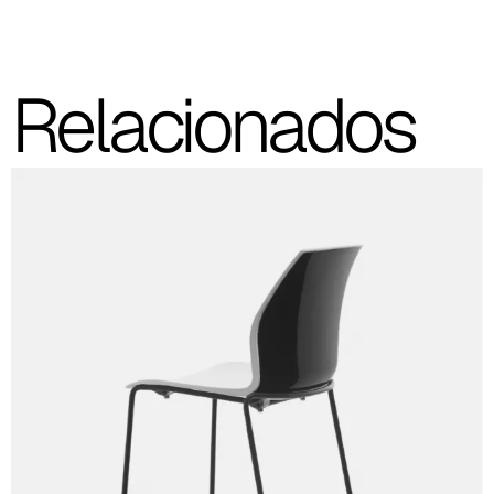
C 39C
C 36C
Relacionados
C 37C