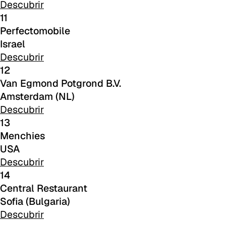
Descubrir
11
C 50F
Perfectomobile
C 51F
Israel
Descubrir
C 52F
12
Van Egmond Potgrond B.V.
C 53F
Amsterdam (NL)
Cura (Cat. C - Tejido)
Descubrir
13
C 30C
Menchies
USA
C 31C
Descubrir
14
C 32C
Central Restaurant
C 33C
Sofia (Bulgaria)
Descubrir
C 34C