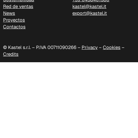
Red de ventas
kastel@kastel.it
News
export@kastel.it
Proyectos
Contactos
C 38G
© Kastel s.r.l. – P.IVA 00711090266 –
Privacy
–
Cookies
–
Credits