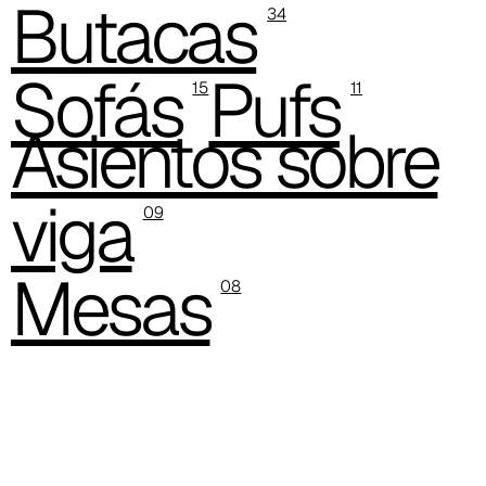
Butacas
34
C 381
Sofás
Pufs
15
11
Asientos sobre
viga
09
Mesas
08
C 380