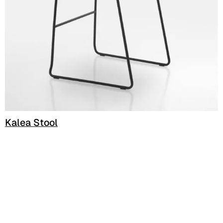
Kalea Stool
C 38C
Trevi (Cat. C - Tejido)