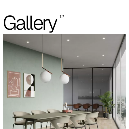
Carcasa de polipropileno con asiento tapizado
Gallery
12
Carcasa de polipropileno con asiento y respaldo tapizados
Las imágenes y las referencias de los códigos de color son solo
indicativas; se recomienda consultar siempre la carpeta con las
muestras reales.
Carcasa de polipropileno (imagen y código de color
indicativos)
Naranja
RAL 2008
Blanco
RAL 9003
Gris
RAL 7043
Turquesa