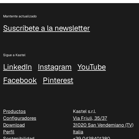
Mantente actualizado
Suscríbete a la newsletter
Sigue a Kastel
LinkedIn
Instagram
YouTube
Facebook
Pinterest
C 383
Productos
Kastel s.r.l.
Configuradores
Via Friuli, 35/37
Download
31020 San Vendemiano (TV)
Perfil
Italia
Sostenibilidad
+39 0438401380