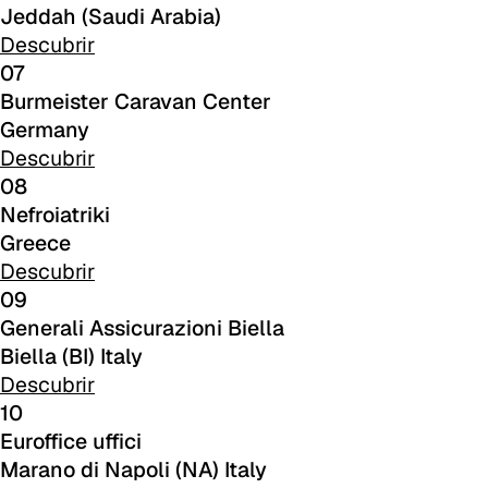
Jeddah (Saudi Arabia)
Skill/Secret (Cat. C - Polipiel)
Descubrir
07
C 40F
Burmeister Caravan Center
Germany
C 41F
Descubrir
08
C 42F
Nefroiatriki
C 43F
Greece
Descubrir
C 45F
09
Generali Assicurazioni Biella
C 46F
Biella (BI) Italy
Descubrir
C 47F
10
C 48F
Euroffice uffici
Marano di Napoli (NA) Italy
C 49F