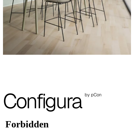
NCS S 4010-B50G
Arena
RAL 1019
Negro
Rojo
RAL 3020
Rojo ladrillo
NCS 3560-Y70R
Verde oliva
Configura
by pCon
PANTONE 18-0527 TCX
Azul océano
NCS S 7010-B10G
Lava