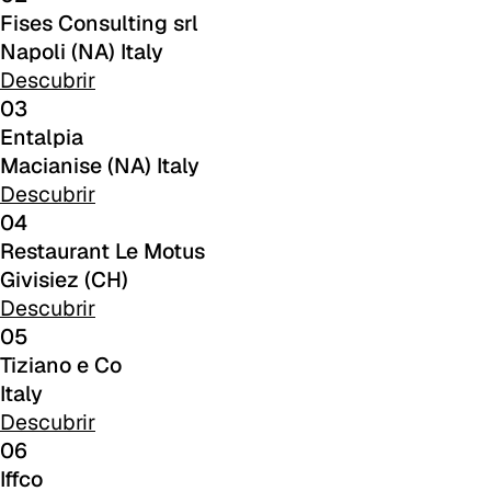
A 27F
Fises Consulting srl
Napoli (NA) Italy
A 26F
Descubrir
A 28F
03
Entalpia
A 29F
Macianise (NA) Italy
Descubrir
A 30F
04
Restaurant Le Motus
A 37F
Givisiez (CH)
3D Fabric (Cat. A - Tejido de poliéster)
Descubrir
05
A 3BE
Tiziano e Co
A 3GR
Italy
Descubrir
A 3BL
06
Iffco
A 3NE