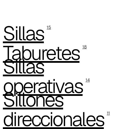
Sillas
15
Taburetes
18
C 38L
Sillas
operativas
14
Sillones
direccionales
11