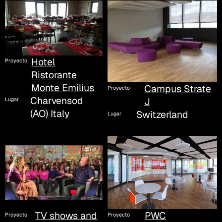
Hotel
Proyecto
Ristorante
Monte Emilius
Campus Strate
Proyecto
Charvensod
J
Lugar
(AO) Italy
Switzerland
Lugar
PWC
TV shows and
Proyecto
Proyecto