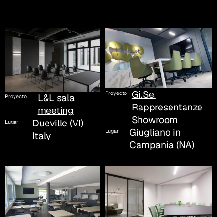
Gi.Se.
Proyecto
L&L sala
Proyecto
Rappresentanze
meeting
Showroom
Dueville (VI)
Lugar
Giugliano in
Lugar
Italy
Campania (NA)