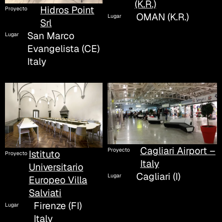
(K.R.)
Hidros Point
Proyecto
OMAN (K.R.)
Lugar
Srl
San Marco
Lugar
Evangelista (CE)
Italy
Cagliari Airport –
Proyecto
Istituto
Proyecto
Italy
Universitario
Cagliari (I)
Lugar
Europeo Villa
Salviati
Firenze (FI)
Lugar
Italy