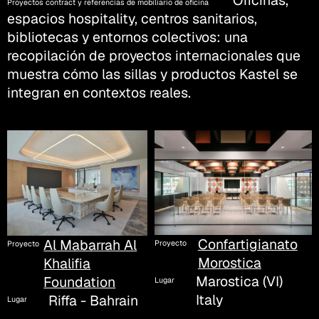
Oficinas,
Proyectos contract y referencias de mobiliario de oficina
espacios hospitality, centros sanitarios,
bibliotecas y entornos colectivos: una
recopilación de proyectos internacionales que
muestra cómo las sillas y productos Kastel se
integran en contextos reales.
Confartigianato
Al Mabarrah Al
Proyecto
Proyecto
Morostica
Khalifia
Marostica (VI)
Foundation
Lugar
Italy
Riffa - Bahrain
Lugar