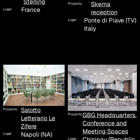
Sterling
Skema
Proyecto
France
Lugar
reception
Ponte di Piave (TV)
Lugar
Italy
Salotto
Proyecto
GBG Headquarters.
Proyecto
Letterario Le
Conference and
Zifere
Meeting Spaces
Napoli (NA)
Lugar
Chisinau (Republic
Lugar