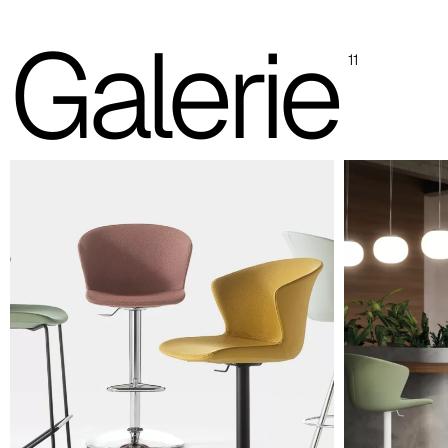
Kicca Plus Soft Stool - Coque avec rembourrage SOFT
Les images sont indicatives, il est toujours recommandé de
Galerie
consulter le nuancier avec les échantillons réels.
11
Planet (Cat. A - Similicuir)
A 31F
A 32F
A 39F
A 35F
A 34F
A 38F
A 36F