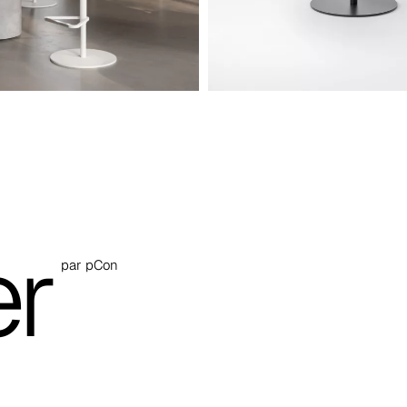
er
par pCon