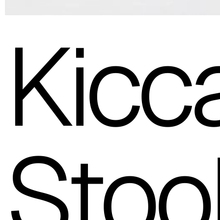
Kicc
Stoo