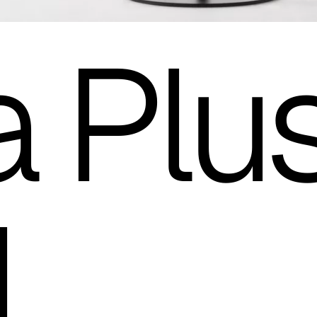
a Plu
l