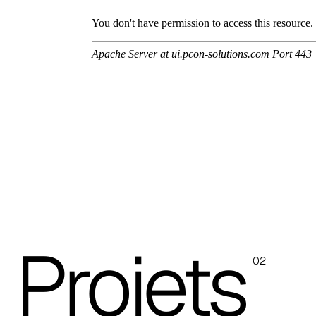
A 3NE
Skill/Secret (Cat. C - Similicuir)
C 40F
C 41F
C 42F
C 43F
C 45F
C 46F
Projets
02
C 47F
C 48F