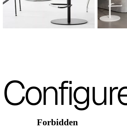
A 27F
A 26F
A 28F
A 29F
A 30F
A 37F
Configur
3D Fabric (Cat. A - Tissu polyester)
A 3BE
A 3GR
A 3BL