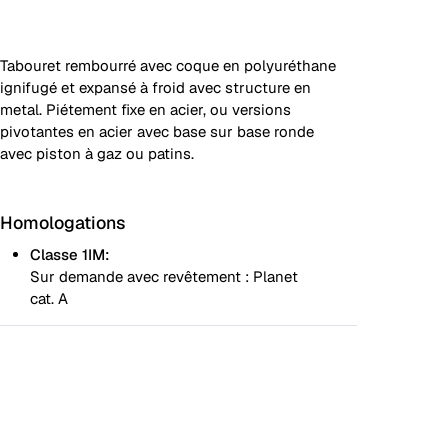
Tabouret rembourré avec coque en polyuréthane
ignifugé et expansé à froid avec structure en
metal. Piétement fixe en acier, ou versions
pivotantes en acier avec base sur base ronde
avec piston à gaz ou patins.
Homologations
Classe 1IM:
Sur demande avec revêtement : Planet
cat. A
Kicca Plus Stool - Coque avec rembourrage lisse
Coque bicolore