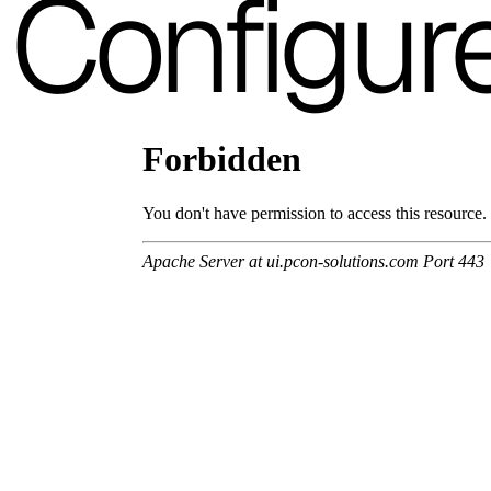
Configur
A 32F
A 29F
A 37F
A 28F
A 30F
A 35F
A 39F
A 36F
A 26F
A 34F