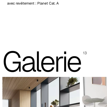
avec revêtement : Planet Cat. A
Châssis en polypropylène
Châssis en polypropylène avec assise rembourrée
Châssis en polypropylène avec assise et dossier rembourrés
Galerie
Coque PLUS unicolore entièrement rembourrée
13
Coque PLUS entièrement rembourrée bicolore
Les images et les références des codes couleur sont indicatives,
il est toujours recommandé de consulter le nuancier avec les
échantillons réels.
Coque en polypropylène (images et référence des coul
Blanc
RAL 9003