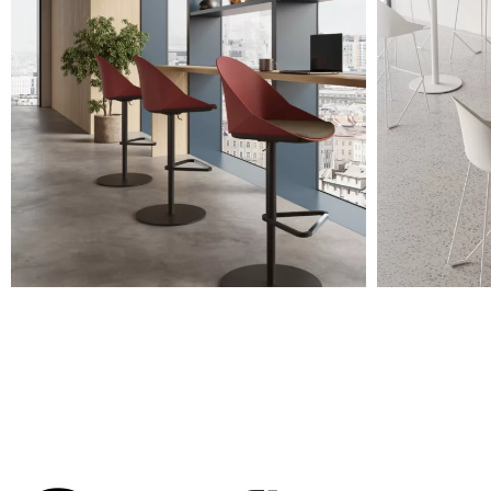
Tourterelle
RAL 7032
Octane
RAL 5021
Noir
Rouge
RAL 3009
Vert
RAL 6013
Les images sont indicatives, il est toujours recommandé de
consulter le nuancier avec les échantillons réels.
Planet (Cat. A - Similicuir)
A 31F