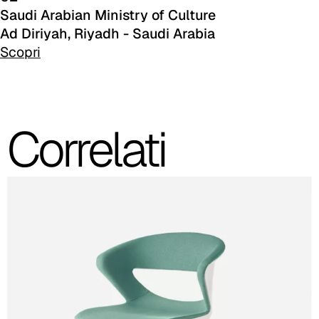
Saudi Arabian Ministry of Culture
Ad Diriyah, Riyadh - Saudi Arabia
A 3BE
Scopri
A 3GR
A 3BL
Correlati
A 3NE
Skill/Secret (Cat. C - Similpelle)
C 40F
C 41F
C 42F
C 46F
C 50F