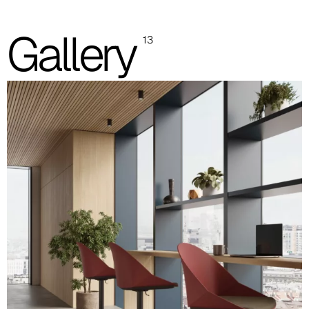
Scocca in polipropilene con sedile imbottito
Gallery
13
Scocca in polipropilene con sedile e schienale imbottito
Scocca PLUS interamente imbottita monocolore
Scocca PLUS interamente imbottita bicolore
Le immagini e i riferimenti dei codici colore sono indicativi, si
consiglia sempre di consultare la cartella con i campioni reali.
Scocca polipropilene (immagine e riferimento codice
colore indicativo)
Bianco
RAL 9003
Tortora
RAL 7032
Ottanio