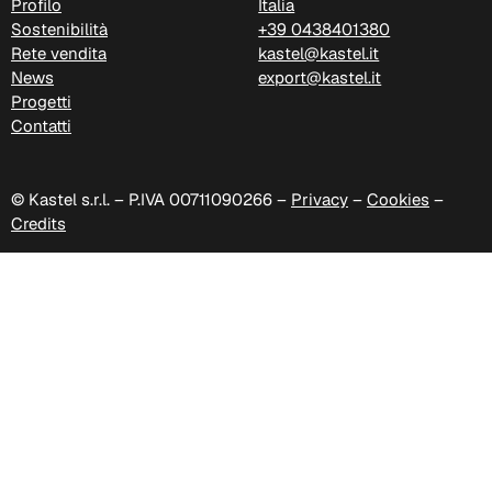
Profilo
Italia
Sostenibilità
+39 0438401380
Rete vendita
kastel@kastel.it
News
export@kastel.it
Progetti
Contatti
C 383
© Kastel s.r.l. – P.IVA 00711090266 –
Privacy
–
Cookies
–
Credits