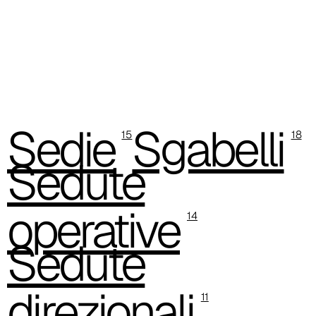
C 30C
C 39C
C 32C
C 34C
Sedie
Sgabelli
15
18
C 36C
Sedute
C 37C
operative
C 33C
14
Sedute
C 38C
Trevi (Cat. C - Tessuto)
direzionali
11
C 38G