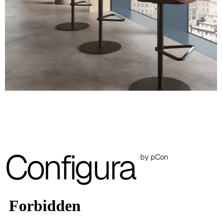
RAL 5021
Nero
Rosso
RAL 3009
Verde
RAL 6013
Le immagini presenti sono indicative, si consiglia sempre di
consultare la cartella con i campioni reali.
Planet (Cat. A - Similpelle)
Configura
by pCon
A 31F
A 32F
A 29F