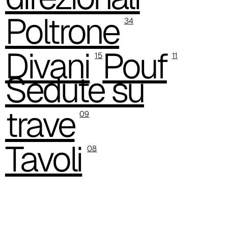
Poltrone
C 38T
34
C 381
Divani
Pouf
15
11
Sedute su
trave
09
Tavoli
08
C 38M