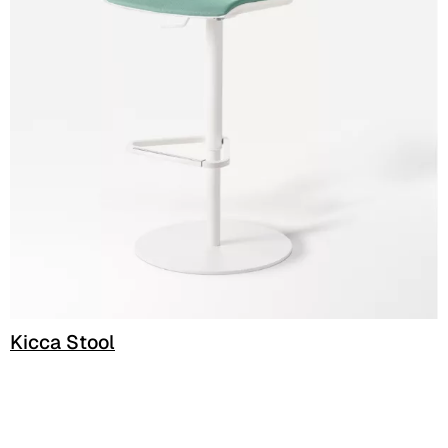
C 48F
C 47F
C 43F
C 51F
C 53F
C 45F
C 49F
Kicca Stool
C 52F
Cura (Cat. C - Tessuto)
C 31C