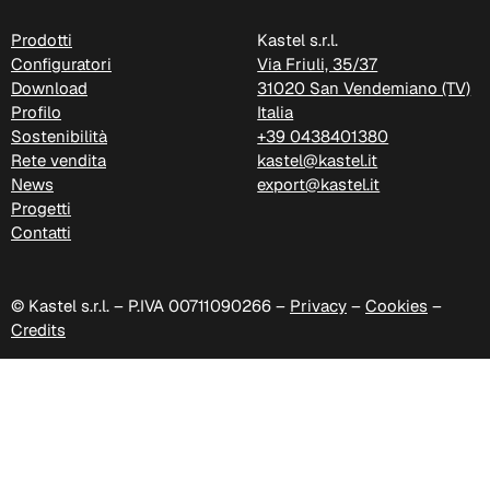
Prodotti
Kastel s.r.l.
Configuratori
Via Friuli, 35/37
Download
31020 San Vendemiano (TV)
Profilo
Italia
Sostenibilità
+39 0438401380
Rete vendita
kastel@kastel.it
News
export@kastel.it
Progetti
Contatti
© Kastel s.r.l. – P.IVA 00711090266 –
Privacy
–
Cookies
–
Credits