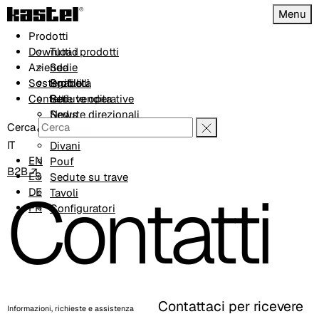
Menu
Prodotti
Download
Tutti i prodotti
Azienda
Sedie
Sostenibilità
Sgabelli
Profilo
Contatti
Sedute operative
Rete vendita
Sedute direzionali
News
Cerca
Poltrone
Progetti
IT
Divani
EN
Pouf
B2B ↗
ES
Sedute su trave
Contatti
DE
Tavoli
FR
Configuratori
Contattaci per ricevere
Informazioni, richieste e assistenza