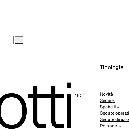
tti
Tipologie
Novità
110
Sedie
15
Sgabelli
18
Sedute operat
Sedute direzi
Poltrone
34