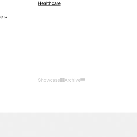
Healthcare
ve
09
Showcase
Archive