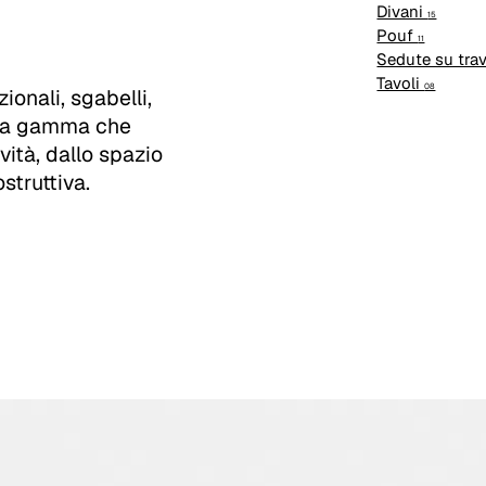
Divani
15
Pouf
11
Sedute su tra
Tavoli
08
ionali, sgabelli,
 Una gamma che
ività, dallo spazio
struttiva.