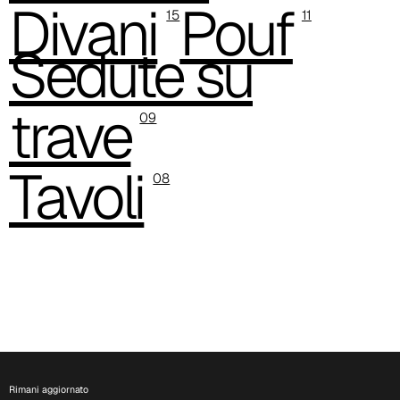
Divani
Pouf
15
11
C 349
Sedute su
C 333
trave
09
Tavoli
08
C 338
Rimani aggiornato