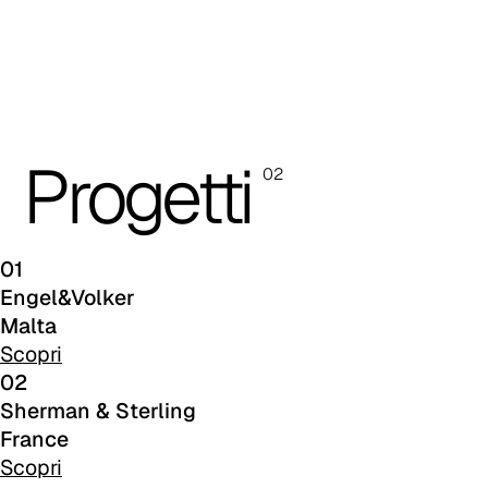
C 46F
C 50F
C 48F
Progetti
02
C 47F
C 43F
01
C 51F
Engel&Volker
Malta
C 53F
Scopri
02
C 45F
Sherman & Sterling
C 49F
France
Scopri
C 52F