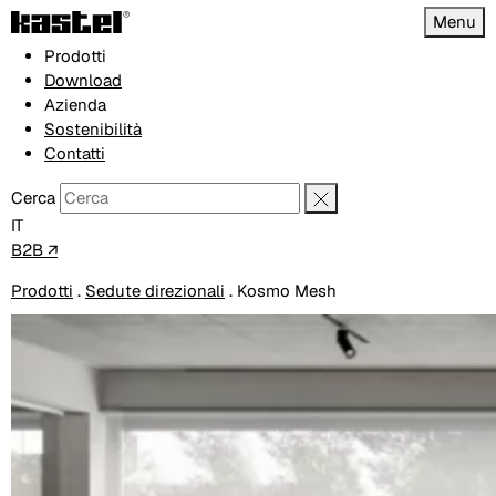
Menu
Prodotti
Download
Azienda
Sostenibilità
Contatti
Cerca
IT
B2B ↗
Prodotti
.
Sedute direzionali
.
Kosmo Mesh