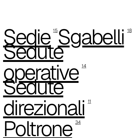
C 380
C 382
Sedie
Sgabelli
15
18
C 386
Sedute
C 38P
operative
C 384
14
Sedute
C 38A
C 38H
direzionali
11
C 388
Xtreme (Cat. C - Tessuto)
Poltrone
34
C 335