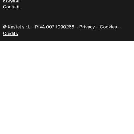
Progetti
Contatti
© Kastel s.r.l. – P.IVA 00711090266 –
Privacy
–
Cookies
–
Credits
C 340