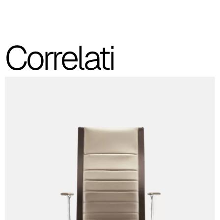
Cura (Cat. C - Tessuto)
C 31C
Correlati
C 30C
C 39C
C 32C
C 34C
C 36C
C 37C
C 33C
C 38C