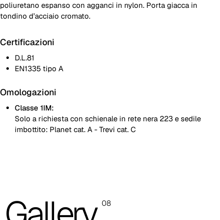
poliuretano espanso con agganci in nylon. Porta giacca in
tondino d’acciaio cromato.
Certificazioni
D.L.81
EN1335 tipo A
Omologazioni
Classe 1IM:
Solo a richiesta con schienale in rete nera 223 e sedile
imbottito: Planet cat. A - Trevi cat. C
Le immagini presenti sono indicative, si consiglia sempre di
consultare la cartella con i campioni reali.
Planet (Cat. A - Similpelle)
Gallery
A 31F
08