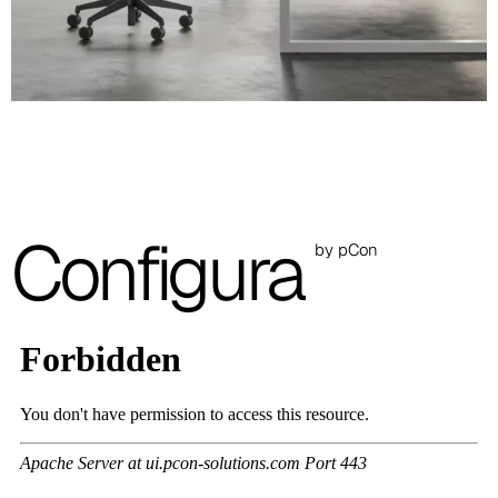
A 38F
A 27F
3D Fabric (Cat. A - Tessuto Poliestere)
A 3BE
A 3GR
Configura
A 3BL
by pCon
A 3NE
Skill/Secret (Cat. C - Similpelle)
C 40F
C 41F
C 42F