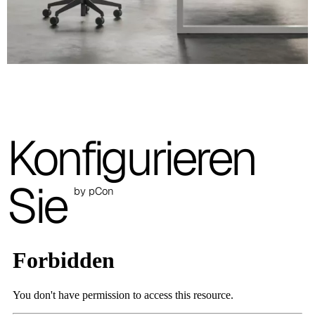
A 30F
A 37F
3D Fabric (Cat. A - Polyestergewebe)
A 3BE
Konfigurieren
A 3GR
A 3BL
Sie
by pCon
A 3NE
Skill/Secret (Cat. C - Kunstleder)
C 40F
C 41F