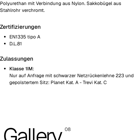
Polyurethan mit Verbindung aus Nylon. Sakkobügel aus
Stahlrohr verchromt.
Zertifizierungen
EN1335 tipo A
D.L.81
Zulassungen
Klasse 1IM:
Nur auf Anfrage mit schwarzer Netzrückenlehne 223 und
gepolstertem Sitz: Planet Kat. A - Trevi Kat. C
Die abgebildeten Fotos dienen nur zur Orientierung; es wird
empfohlen, stets die Musterkarte mit den Originalmustern zu
konsultieren.
Planet (Cat. A - Kunstleder)
Gallery
08
A 31F