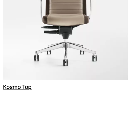
C 38C
Trevi (Cat. C - Stoff)
C 38L
C 381
C 380
C 383
C 38G
Kosmo Top
C 38T
C 382