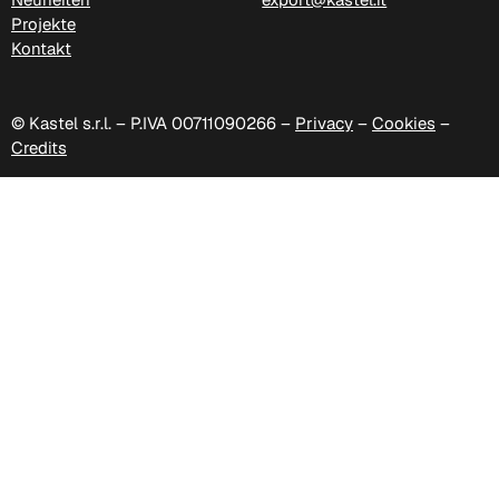
Projekte
Kontakt
© Kastel s.r.l. – P.IVA 00711090266 –
Privacy
–
Cookies
–
Credits
C -38