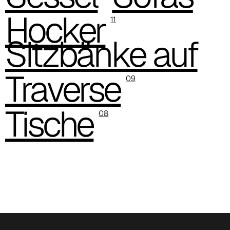
Hocker
11
Sitzbänke auf
C 384
Traverse
09
Tische
08
C 38M