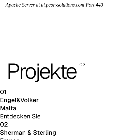
C 42F
C 43F
C 45F
C 46F
Projekte
C 47F
02
C 48F
C 49F
01
Engel&Volker
C 50F
Malta
Entdecken Sie
C 51F
02
Sherman & Sterling
C 52F