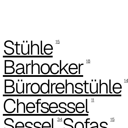
Stühle
15
Barhocker
18
C 387
Bürodrehstühle
1
Chefsessel
11
Sessel
Sofas
34
15