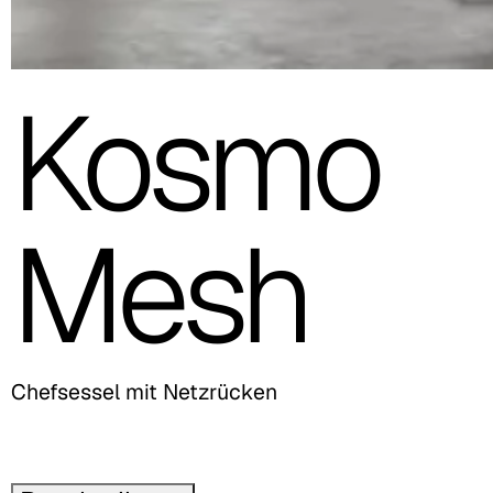
Kosmo
Mesh
Chefsessel mit Netzrücken