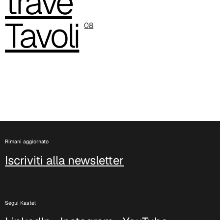
trave
Tavoli
08
C 38C
Trevi (Cat. C - Tessuto)
Rimani aggiornato
Iscriviti alla newsletter
Segui Kastel