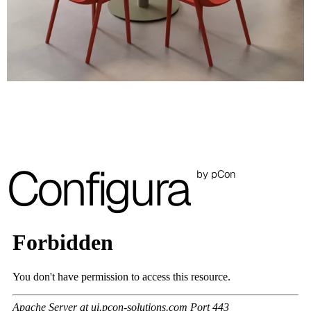
Lava
PANTONE 405 C
Caramello
RAL 050 50 30
Salvia
RAL 7003
Grigio Ardesia
Configura
by pCon
RAL 7022
Bianco
RAL 9010
Beige
RAL 7032
Le immagini presenti sono indicative, si consiglia sempre di
consultare la cartella con i campioni reali.