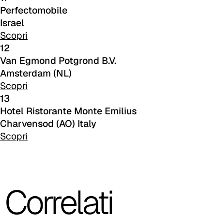
C 51F
Perfectomobile
Israel
C 52F
Scopri
12
C 53F
Van Egmond Potgrond B.V.
Cura (Cat. C - Tessuto)
Amsterdam (NL)
Scopri
C 30C
13
Hotel Ristorante Monte Emilius
C 31C
Charvensod (AO) Italy
C 32C
Scopri
C 33C
Correlati