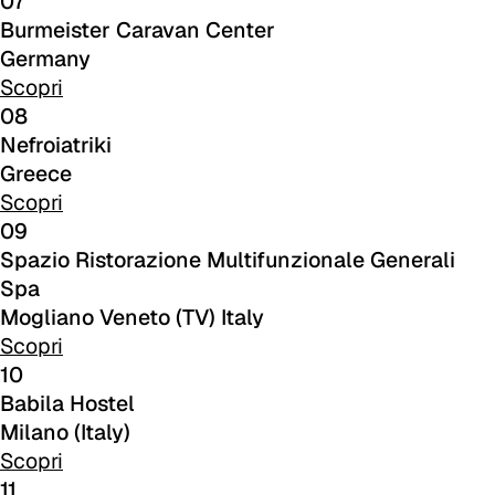
07
C 40F
Burmeister Caravan Center
Germany
C 41F
Scopri
08
C 42F
Nefroiatriki
C 43F
Greece
Scopri
C 45F
09
Spazio Ristorazione Multifunzionale Generali
C 46F
Spa
C 47F
Mogliano Veneto (TV) Italy
Scopri
C 48F
10
Babila Hostel
C 49F
Milano (Italy)
Scopri
C 50F
11