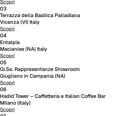
Scopri
A 28F
03
Terrazza della Basilica Palladiana
A 29F
Vicenza (VI) Italy
Scopri
A 30F
04
A 37F
Entalpia
Macianise (NA) Italy
3D Fabric (Cat. A - Tessuto Poliestere)
Scopri
05
A 3BE
Gi.Se. Rappresentanze Showroom
A 3GR
Giugliano in Campania (NA)
Scopri
A 3BL
06
Hadid Tower – Caffetteria e Italian Coffee Bar
A 3NE
Milano (Italy)
Skill/Secret (Cat. C - Similpelle)
Scopri