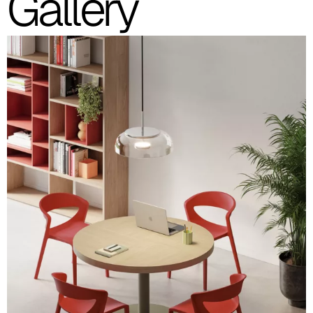
Gallery
Le immagini e i riferimenti dei codici colore sono indicativi, si
consiglia sempre di consultare la cartella con i campioni reali.
Sedia polipropilene rinforzata fibra vetro (immagine e
riferimento codice colore indicativo)
Turchese
NCS S 4010-B50G
Tortora
RAL 1019
Grigio chiaro
RAL 9018
Verde
RAL 1027
Rosso
RAL 3013