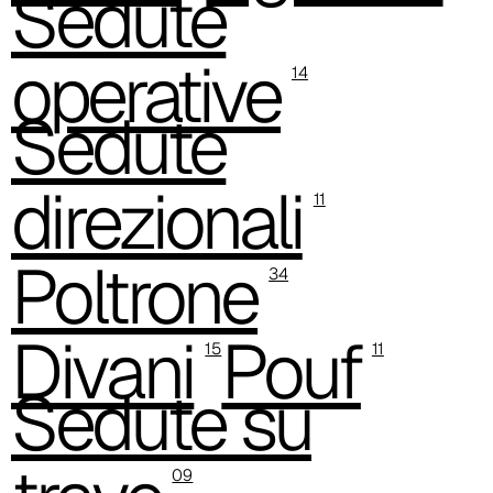
Sedute
operative
14
Sedute
direzionali
11
Poltrone
34
C 37C
Divani
Pouf
15
11
Sedute su
09