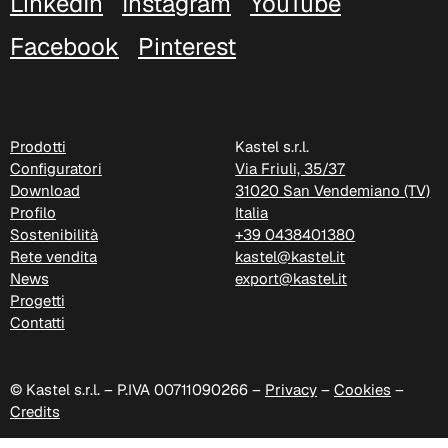
LinkedIn
Instagram
YouTube
Facebook
Pinterest
C 38L
Prodotti
Kastel s.r.l.
Configuratori
Via Friuli, 35/37
Download
31020 San Vendemiano (TV)
Profilo
Italia
Sostenibilità
+39 0438401380
Rete vendita
kastel@kastel.it
News
export@kastel.it
Progetti
Contatti
C 381
© Kastel s.r.l. – P.IVA 00711090266 –
Privacy
–
Cookies
–
Credits