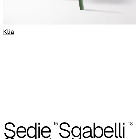
C 39C
Klia
Sedie
Sgabelli
C 36C
15
18