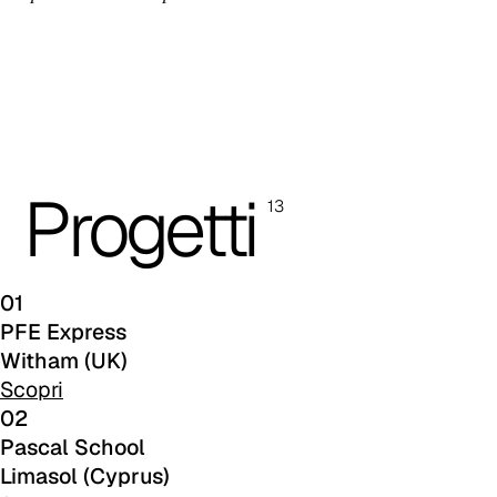
Planet (Cat. A - Similpelle)
A 31F
A 32F
A 39F
Progetti
13
A 35F
A 34F
01
A 38F
PFE Express
Witham (UK)
A 36F
Scopri
02
A 27F
Pascal School
Limasol (Cyprus)
A 26F