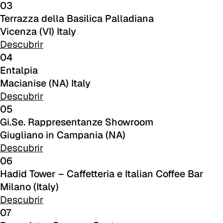
03
A 26F
Terrazza della Basilica Palladiana
Vicenza (VI) Italy
A 34F
Descubrir
04
A 38F
Entalpia
A 27F
Macianise (NA) Italy
Descubrir
3D Fabric (Cat. A - Tejido de poliéster)
05
Gi.Se. Rappresentanze Showroom
A 3BE
Giugliano in Campania (NA)
A 3GR
Descubrir
06
A 3BL
Hadid Tower – Caffetteria e Italian Coffee Bar
Milano (Italy)
A 3NE
Descubrir
Skill/Secret (Cat. C - Polipiel)
07