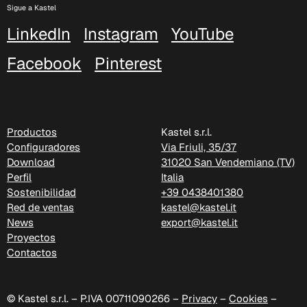
Sigue a Kastel
LinkedIn
Instagram
YouTube
Facebook
Pinterest
Productos
Kastel s.r.l.
Configuradores
Via Friuli, 35/37
C 385
Download
31020 San Vendemiano (TV)
Perfil
Italia
Sostenibilidad
+39 0438401380
Red de ventas
kastel@kastel.it
News
export@kastel.it
Proyectos
Contactos
© Kastel s.r.l. – P.IVA 00711090266 –
Privacy
–
Cookies
–