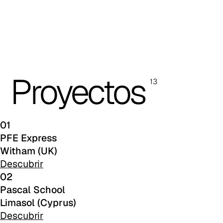
Planet (Cat. A - Polipiel)
A 31F
A 32F
Proyectos
A 29F
13
A 37F
A 28F
01
PFE Express
A 30F
Witham (UK)
Descubrir
A 35F
02
Pascal School
A 39F
Limasol (Cyprus)
A 36F
Descubrir