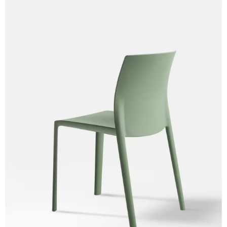
C 37C
C 33C
C 38C
Trevi (Cat. C - Tejido)