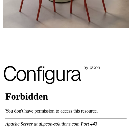
Rojo
RAL 3013
Verde
RAL 1027
Verde salvia
RAL 7003
Configura
by pCon
Turquesa
NCS S 4010-B50G
Lava
PANTONE 405 C
Gris pizarra
RAL 7022
Las imágenes mostradas son solo indicativas; se recomienda
consultar siempre la carpeta con las muestras reales.