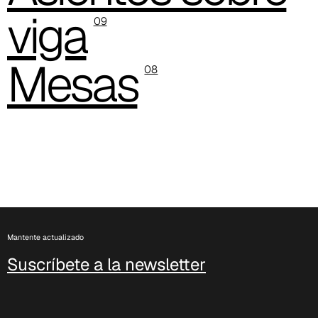
viga
09
C 381
Mesas
08
Mantente actualizado
C 38M
Suscríbete a la newsletter