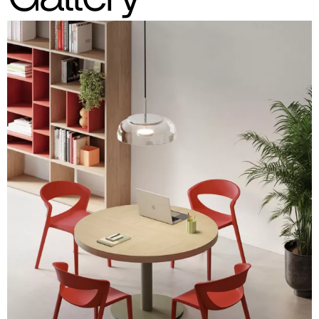
indicativas; se recomienda consultar siempre la carpeta con las
muestras reales.
Silla de polipropileno reforzado con fibra de vidrio
(imagen y referencia código de color indicativas)
Blanco
RAL 9010
Gris claro
RAL 9018
Beige
RAL 7032
Arena
RAL 1019
Caramelo
RAL 050 50 30