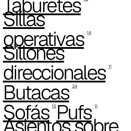
Taburetes
Sillas
operativas
14
Sillones
C 38T
direccionales
11
Butacas
34
Sofás
Pufs
15
11
Asientos sobre