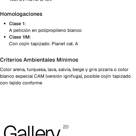
Homologaciones
Clase 1:
A petición en polipropileno blanco
Clase 1IM:
Con cojín tapizado: Planet cat. A
Criterios Ambientales Mínimos
Color arena, turquesa, lava, salvia, beige y gris pizarra o color
blanco especial CAM (versión ignífuga), posible cojín tapizado
con tejido conforme
Silla monobloque apilable de polipropileno reforzado con fibra
de vidrio
Gallery
20
Cojín amovible y desenfundable
Las imágenes y las referencias de los códigos de color son solo