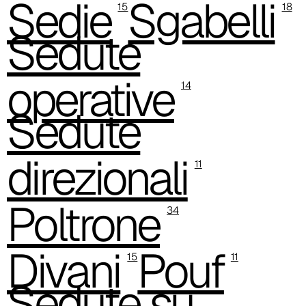
Sedie
Sgabelli
15
18
C -38
Sedute
operative
14
Sedute
direzionali
11
Poltrone
34
Divani
Pouf
C 38A
15
11
Sedute su