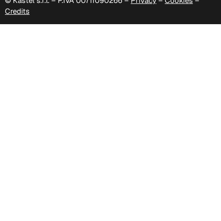
© Kastel s.r.l. – P.IVA 00711090266 –
Privacy
–
Cookies
–
Credits
C 388
Xtreme (Cat. C - Tessuto)