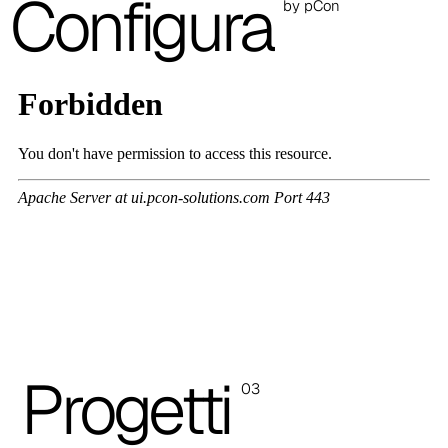
Configura
3D Fabric (Cat. A - Tessuto Poliestere)
by pCon
A 3BE
A 3GR
A 3BL
A 3NE
Skill/Secret (Cat. C - Similpelle)
C 40F
C 41F
C 42F
Progetti
03
C 43F