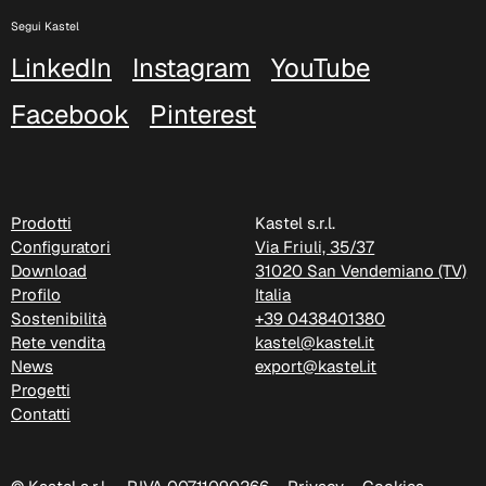
Segui Kastel
LinkedIn
Instagram
YouTube
Facebook
Pinterest
C 38P
Prodotti
Kastel s.r.l.
Configuratori
Via Friuli, 35/37
Download
31020 San Vendemiano (TV)
Profilo
Italia
Sostenibilità
+39 0438401380
Rete vendita
kastel@kastel.it
News
export@kastel.it
Progetti
Contatti
C 38H