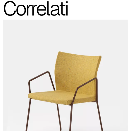
Correlati
C 31C
C 32C
C 33C
C 34C
C 39C
C 36C
C 37C
C 38C
Trevi (Cat. C - Tessuto)
C 38L