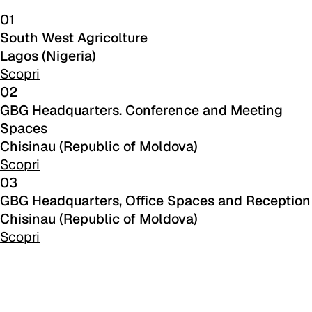
C 45F
01
C 46F
South West Agricolture
Lagos (Nigeria)
C 47F
Scopri
02
C 48F
GBG Headquarters. Conference and Meeting
Spaces
C 49F
Chisinau (Republic of Moldova)
C 50F
Scopri
03
C 51F
GBG Headquarters, Office Spaces and Reception
Chisinau (Republic of Moldova)
C 52F
Scopri
C 53F
Cura (Cat. C - Tessuto)
C 30C