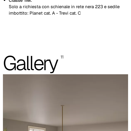
Classe 1IM:
Solo a richiesta con schienale in rete nera 223 e sedile
imbottito: Planet cat. A - Trevi cat. C
Schienale in rete
Schienale imbottito retro nero
Gallery
11
Schienale imbottito fronte e retro
Le immagini presenti sono indicative, si consiglia sempre di
consultare la cartella con i campioni reali.
Planet (Cat. A - Similpelle)
A 31F
A 32F
A 39F