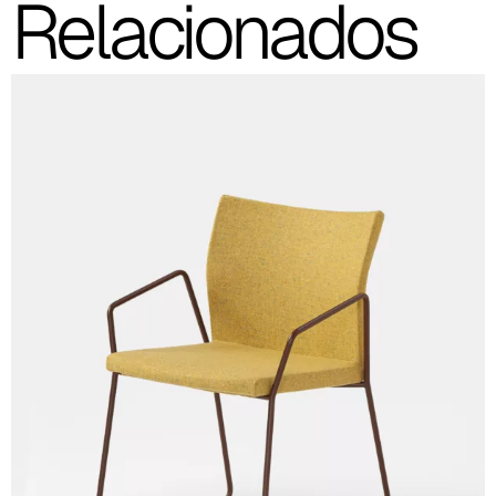
Relacionados
C 31C
C 32C
C 33C
C 34C
C 39C
C 36C
C 37C
C 38C
Trevi (Cat. C - Tejido)
C 38L