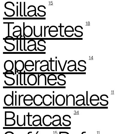
Sillas
15
C -38
Taburetes
18
C 38A
Sillas
C 385
C 38P
operativas
14
C 38H
Sillones
C 388
direccionales
Xtreme (Cat. C - Tejido)
11
C 335
Butacas
34
C 333
C 338
15
11