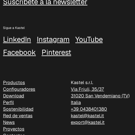
Suscríbete a la newsletter
Sigue a Kastel
LinkedIn
Instagram
YouTube
Facebook
Pinterest
Productos
Kastel s.r.l.
C 324
Configuradores
Via Friuli, 35/37
Poseidon (Cat. D - Tejido)
Download
31020 San Vendemiano (TV)
Perfil
Italia
Sostenibilidad
+39 0438401380
Red de ventas
kastel@kastel.it
News
export@kastel.it
Proyectos