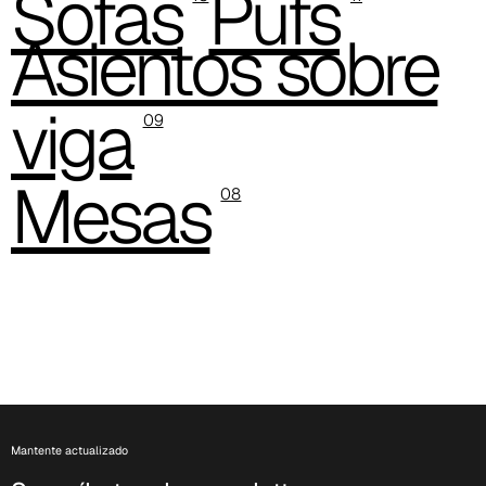
Sofás
Pufs
Asientos sobre
C 325
C 349
viga
09
Mesas
08
C 340
Mantente actualizado