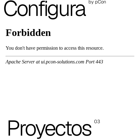
Configura
3D Fabric (Cat. A - Tejido de poliéster)
by pCon
A 3BE
A 3GR
A 3BL
A 3NE
Skill/Secret (Cat. C - Polipiel)
C 40F
C 41F
C 42F
Proyectos
03
C 43F