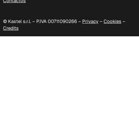
Contactos
© Kastel s.r.l. – P.IVA 00711090266 –
Privacy
–
Cookies
–
Credits
D 40P