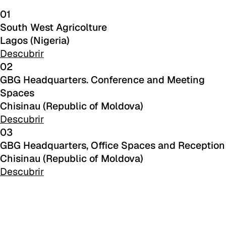
C 45F
01
C 46F
South West Agricolture
Lagos (Nigeria)
C 47F
Descubrir
02
C 48F
GBG Headquarters. Conference and Meeting
Spaces
C 49F
Chisinau (Republic of Moldova)
C 50F
Descubrir
03
C 51F
GBG Headquarters, Office Spaces and Reception
Chisinau (Republic of Moldova)
C 52F
Descubrir
C 53F
Cura (Cat. C - Tejido)
C 30C