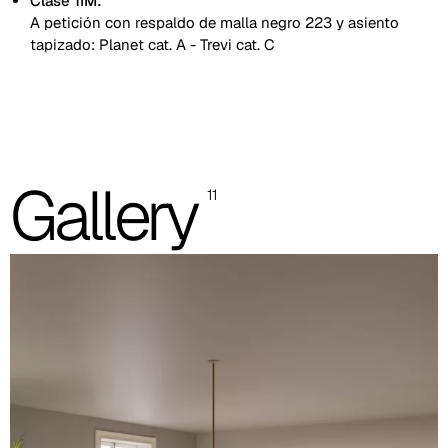
Clase 1IM:
A petición con respaldo de malla negro 223 y asiento
tapizado: Planet cat. A - Trevi cat. C
Respaldo de malla
Respaldo tapizado con trasera negra
Gallery
11
Respaldo tapizado delante y detrás
Las imágenes mostradas son solo indicativas; se recomienda
consultar siempre la carpeta con las muestras reales.
Planet (Cat. A - Polipiel)
A 31F
A 32F
A 39F