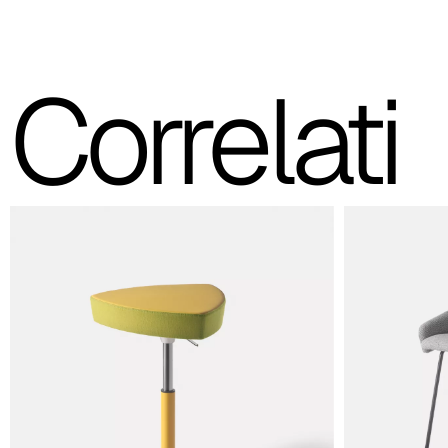
C 45F
C 46F
Correlati
C 47F
C 48F
C 49F
C 50F
C 51F
C 52F
C 53F
Cura (Cat. C - Tessuto)