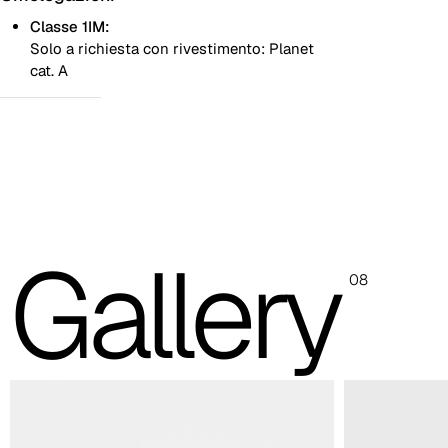
Classe 1IM:
Solo a richiesta con rivestimento: Planet
cat. A
Monocolore
Bicolore
Le immagini presenti sono indicative, si consiglia sempre di
consultare la cartella con i campioni reali.
Gallery
Planet (Cat. A - Similpelle)
08
A 31F
A 32F
A 39F