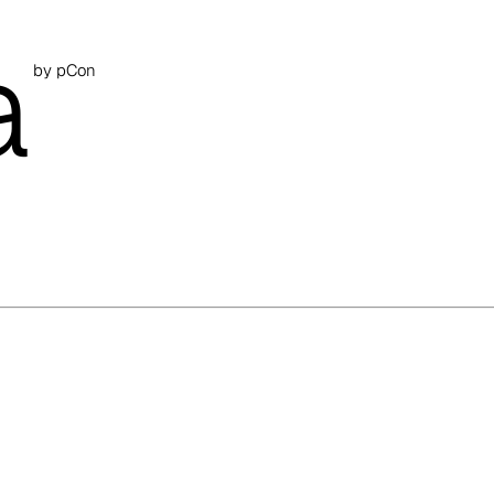
a
by pCon