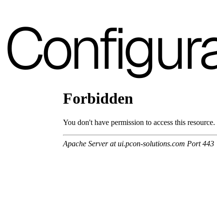
3D Fabric (Cat. A - Tessuto Poliestere)
Configur
A 3BE
A 3GR
A 3BL
A 3NE
Skill/Secret (Cat. C - Similpelle)
C 40F
C 41F
C 42F
C 43F