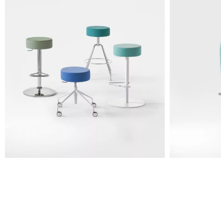
A 35F
A 34F
A 38F
A 36F
A 27F
A 26F
A 28F
A 29F
A 30F
A 37F