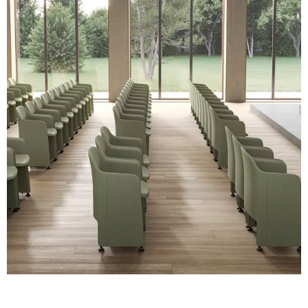
Planet (Cat. A - Similpelle)
A 31F
A 32F
A 29F
A 37F
A 28F
A 30F
A 35F
A 39F
A 36F