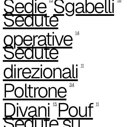
Sedie
Sgabelli
15
18
Sedute
C 33C
C 38C
operative
14
Trevi (Cat. C - Tessuto)
Sedute
C 38G
C 38T
direzionali
11
C 381
Poltrone
34
C 38M
C 385
Divani
Pouf
15
11
C 383
Sedute su
C -38