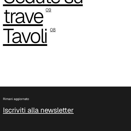
trave
C 387
09
C 38L
Tavoli
08
C 380
C 382
C 386
C 38P
C 384
Rimani aggiornato
C 38A
Iscriviti alla newsletter
C 38H
C 388