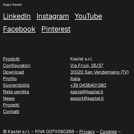
Segui Kastel
Xtreme (Cat. C - Tessuto)
LinkedIn
Instagram
YouTube
C 335
Facebook
Pinterest
Prodotti
Kastel s.r.l.
Configuratori
Via Friuli, 35/37
Download
31020 San Vendemiano (TV)
Profilo
Italia
Sostenibilità
+39 0438401380
Rete vendita
kastel@kastel.it
News
export@kastel.it
Progetti
Contatti
C 349
© Kastel s.r.l. – P.IVA 00711090266 –
Privacy
–
Cookies
–