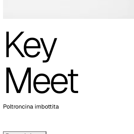
Key
Meet
Poltroncina imbottita