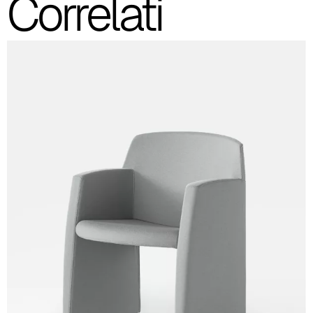
Correlati
C 41F
C 42F
C 46F
C 50F
C 48F
C 47F
C 43F
C 51F
C 53F
C 45F