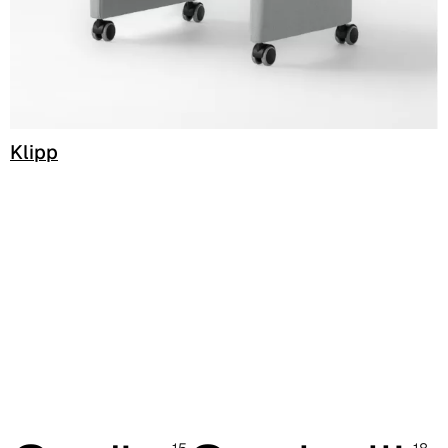
C 49F
C 52F
Cura (Cat. C - Tessuto)
Klipp
C 31C
C 30C
C 39C
C 32C
C 34C
C 36C
C 37C