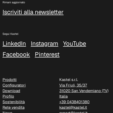
Rimani aggiornato
Iscriviti alla newsletter
Segui Kastel
LinkedIn
Instagram
YouTube
Facebook
Pinterest
A 3NE
Skill/Secret (Cat. C - Similpelle)
Prodotti
Kastel s.r.l.
Configuratori
Via Friuli, 35/37
Download
31020 San Vendemiano (TV)
Profilo
Italia
Sostenibilità
+39 0438401380
Rete vendita
kastel@kastel.it
News
export@kastel.it