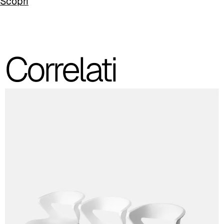
Scopri
A 34F
Correlati
A 38F