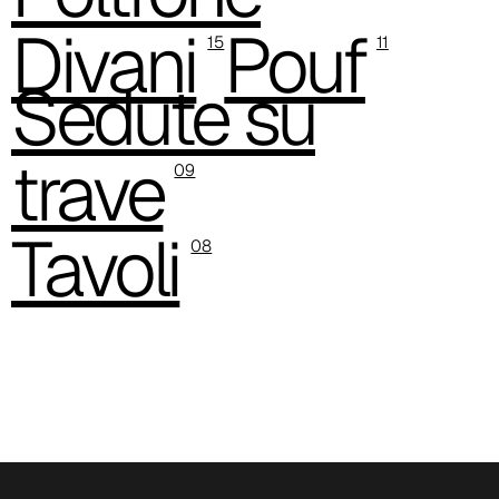
Divani
Pouf
A 3GR
15
11
Sedute su
trave
09
Tavoli
08
A 3BL