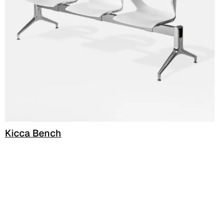
A 27F
Kicca Bench
3D Fabric (Cat. A - Tessuto Poliestere)