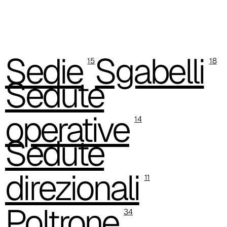
Sedie
Sgabelli
15
18
Sedute
A 3BE
operative
14
Sedute
direzionali
11
Poltrone
34