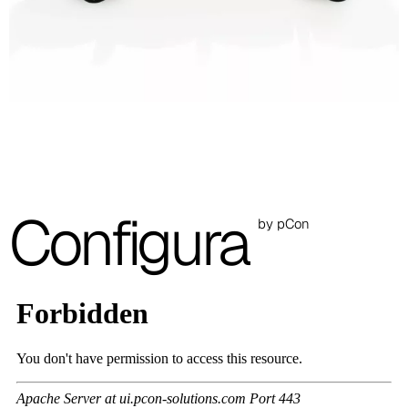
Configura
by pCon
A 36F