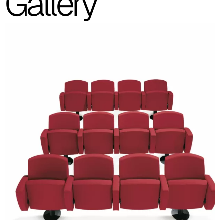
Gallery
Le immagini presenti sono indicative, si consiglia sempre di
consultare la cartella con i campioni reali.
Planet (Cat. A - Similpelle)
A 31F
A 32F
A 29F
A 37F
A 28F
A 30F
A 35F
A 39F