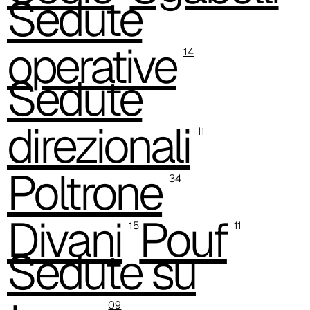
Sedute
C 386
operative
14
C -38
Sedute
C 38A
direzionali
C 385
11
C 38P
Poltrone
34
C 38H
C 388
Divani
Pouf
15
11
Xtreme (Cat. C - Tessuto)
Sedute su
C 335
C 333
09