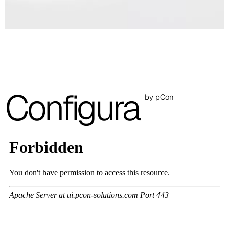
A 37F
3D Fabric (Cat. A - Tessuto Poliestere)
A 3BE
A 3GR
Configura
A 3BL
by pCon
A 3NE
Skill/Secret (Cat. C - Similpelle)
C 40F
C 41F
C 42F