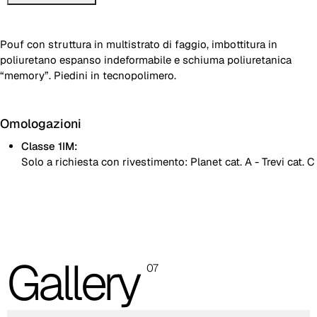
Pouf con struttura in multistrato di faggio, imbottitura in
poliuretano espanso indeformabile e schiuma poliuretanica
“memory”. Piedini in tecnopolimero.
Omologazioni
Classe 1IM:
Solo a richiesta con rivestimento: Planet cat. A - Trevi cat. C
Le immagini presenti sono indicative, si consiglia sempre di
consultare la cartella con i campioni reali.
Planet (Cat. A - Similpelle)
Gallery
A 31F
07
A 32F