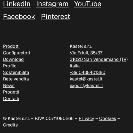
LinkedIn
Instagram
YouTube
D 44P
Facebook
Pinterest
D 45P
Prodotti
Kastel s.r.l.
Configuratori
Via Friuli, 35/37
Download
31020 San Vendemiano (TV)
Profilo
Italia
Sostenibilità
+39 0438401380
Rete vendita
kastel@kastel.it
News
export@kastel.it
Progetti
Contatti
D 46P
© Kastel s.r.l. – P.IVA 00711090266 –
Privacy
–
Cookies
–
Credits