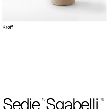
C 38L
C 381
Kroff
C 380
C 383
C 38G
C 38T
C 382
C 387
Sedie
Sgabelli
C 384
15
18
C 38M