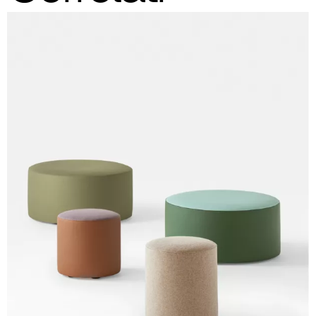
C 30C
C 31C
C 32C
C 33C
C 34C
C 39C
C 36C
C 37C
C 38C
Trevi (Cat. C - Tessuto)