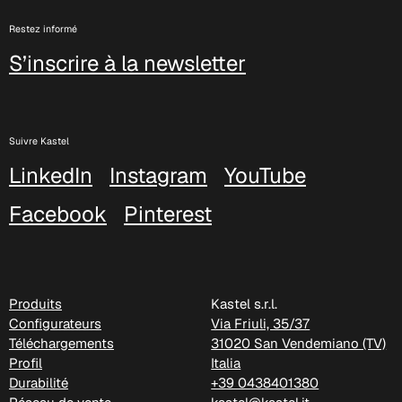
D 44P
Restez informé
S’inscrire à la newsletter
D 45P
Suivre Kastel
LinkedIn
Instagram
YouTube
Facebook
Pinterest
Produits
Kastel s.r.l.
Configurateurs
Via Friuli, 35/37
Téléchargements
31020 San Vendemiano (TV)
D 46P
Profil
Italia
Durabilité
+39 0438401380