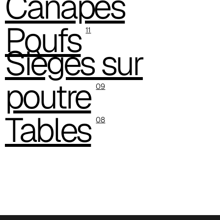
Canapés
C 338
Poufs
11
C 325
Sièges sur
C 349
poutre
C 340
09
C 324
Tables
08
Poseidon (Cat. D - Tissu)
D 40P
D 41P
D 42P
D 43P