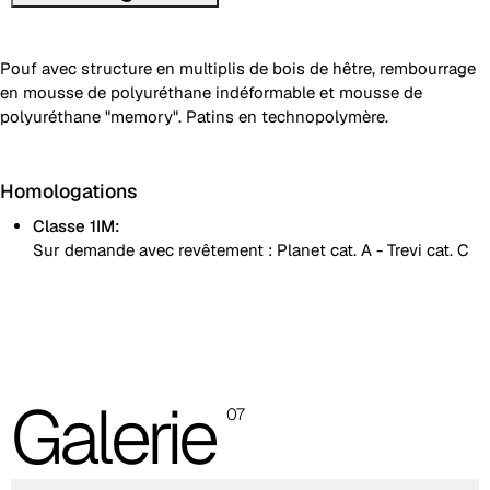
Pouf avec structure en multiplis de bois de hêtre, rembourrage
en mousse de polyuréthane indéformable et mousse de
polyuréthane "memory". Patins en technopolymère.
Homologations
Classe 1IM:
Sur demande avec revêtement : Planet cat. A - Trevi cat. C
Les images sont indicatives, il est toujours recommandé de
consulter le nuancier avec les échantillons réels.
Planet (Cat. A - Similicuir)
Galerie
A 31F
07
A 32F