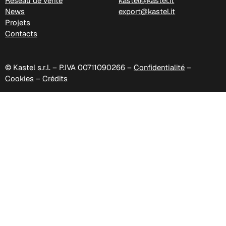
Réseau de vente
kastel@kastel.it
News
export@kastel.it
Projets
Contacts
© Kastel s.r.l. – P.IVA 00711090266 –
Confidentialité
–
Cookies
–
Crédits
D 47P