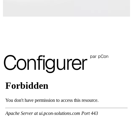
A 37F
3D Fabric (Cat. A - Tissu polyester)
A 3BE
A 3GR
Configurer
A 3BL
par pCon
A 3NE
Skill/Secret (Cat. C - Similicuir)
C 40F
C 41F
C 42F