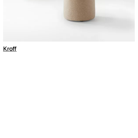
C 38L
C 381
C 380
Kroff
C 383
C 38G
C 38T
C 382
C 387
C 384
C 38M