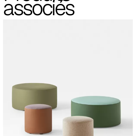
associés
C 30C
C 31C
C 32C
C 33C
C 34C
C 39C
C 36C
C 37C
C 38C
Trevi (Cat. C - Tissu)