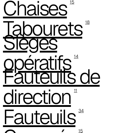
Chaises
15
C 386
Tabourets
18
C -38
Sièges
C 38A
opératifs
C 385
14
C 38P
Fauteuils de
C 38H
direction
11
C 388
Xtreme (Cat. C - Tissu)
Fauteuils
34
C 335
C 333
15