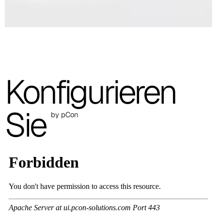
A 27F
3D Fabric (Cat. A - Polyestergewebe)
A 3BE
Konfigurieren
A 3GR
A 3BL
Sie
by pCon
A 3NE
Skill/Secret (Cat. C - Kunstleder)
C 40F
C 41F
C 42F