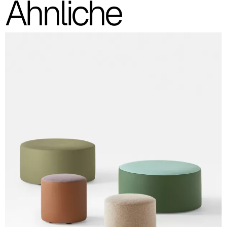
Ähnliche
Cura (Cat. C - Stoff)
C 31C
C 30C
C 39C
C 32C
C 34C
C 36C
C 37C
C 33C
C 38C