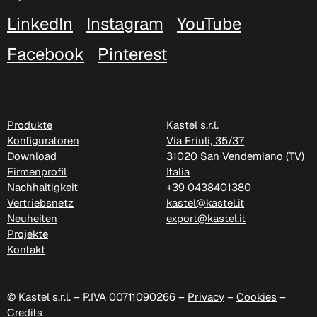
C 326
LinkedIn
Instagram
YouTube
C 330
Facebook
Pinterest
Produkte
Kastel s.r.l.
Konfiguratoren
Via Friuli, 35/37
Download
31020 San Vendemiano (TV)
Firmenprofil
Italia
Nachhaltigkeit
+39 0438401380
Vertriebsnetz
kastel@kastel.it
Neuheiten
export@kastel.it
Projekte
Kontakt
C 337
© Kastel s.r.l. – P.IVA 00711090266 –
Privacy
–
Cookies
–
Credits