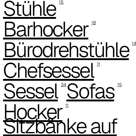
Stühle
15
C 380
Barhocker
C 382
18
C 386
Bürodrehstühle
1
C 38P
Chefsessel
C 384
11
C 38A
Sessel
Sofas
34
15
C 38H
Hocker
C 388
11
Xtreme (Cat. C - Stoff)
Sitzbänke auf
C 335