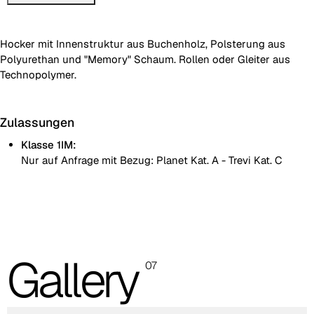
Hocker mit Innenstruktur aus Buchenholz, Polsterung aus
Polyurethan und "Memory" Schaum. Rollen oder Gleiter aus
Technopolymer.
Zulassungen
Klasse 1IM:
Nur auf Anfrage mit Bezug: Planet Kat. A - Trevi Kat. C
Die abgebildeten Fotos dienen nur zur Orientierung; es wird
empfohlen, stets die Musterkarte mit den Originalmustern zu
konsultieren.
Planet (Cat. A - Kunstleder)
Gallery
07
A 31F
A 32F