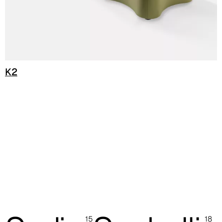
C 33C
K2
15
18