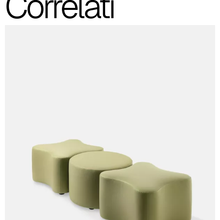
Correlati
C 52F
C 53F
Cura (Cat. C - Tessuto)
C 30C
C 31C
C 32C