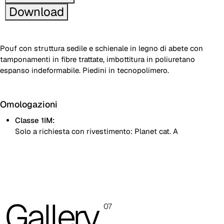
Download
Pouf con struttura sedile e schienale in legno di abete con
tamponamenti in fibre trattate, imbottitura in poliuretano
espanso indeformabile. Piedini in tecnopolimero.
Omologazioni
Classe 1IM:
Solo a richiesta con rivestimento: Planet cat. A
Bicolore
Monocolore
Le immagini presenti sono indicative, si consiglia sempre di
Gallery
07
consultare la cartella con i campioni reali.