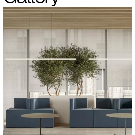
Planet (Cat. A - Similpelle)
A 31F
A 32F
A 39F
A 35F
A 34F
A 38F
A 36F
A 27F
A 26F