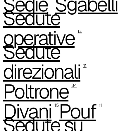
Sedie
Sgabelli
C 34C
Sedute
operative
14
Sedute
direzionali
11
Poltrone
34
C 39C
Divani
Pouf
15
11
Sedute su