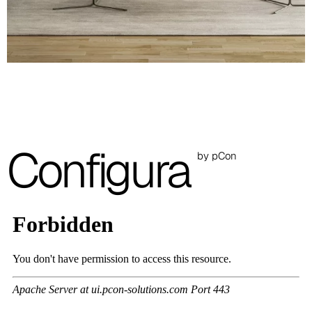
A 28F
A 29F
A 30F
A 37F
3D Fabric (Cat. A - Tessuto Poliestere)
Configura
by pCon
A 3BE
A 3GR
A 3BL
A 3NE
Skill/Secret (Cat. C - Similpelle)
C 40F