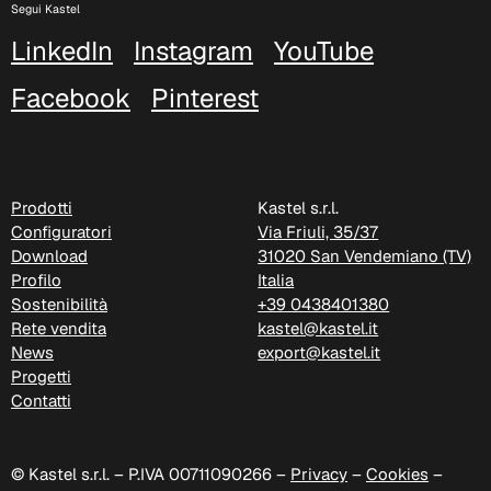
Segui Kastel
LinkedIn
Instagram
YouTube
C 37C
Facebook
Pinterest
Prodotti
Kastel s.r.l.
Configuratori
Via Friuli, 35/37
Download
31020 San Vendemiano (TV)
Profilo
Italia
Sostenibilità
+39 0438401380
Rete vendita
kastel@kastel.it
News
export@kastel.it
Progetti
Contatti
C 38C
© Kastel s.r.l. – P.IVA 00711090266 –
Privacy
–
Cookies
–
Trevi (Cat. C - Tessuto)