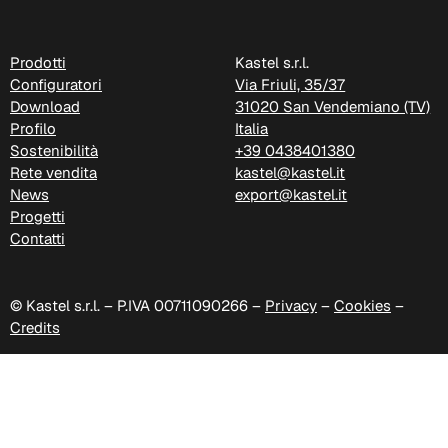
Prodotti
Kastel s.r.l.
Configuratori
Via Friuli, 35/37
Download
31020 San Vendemiano (TV)
Profilo
Italia
Sostenibilità
+39 0438401380
Rete vendita
kastel@kastel.it
News
export@kastel.it
Progetti
Contatti
© Kastel s.r.l. – P.IVA 00711090266 –
Privacy
–
Cookies
–
Credits