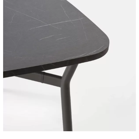
Rosso mattone
NCS 3560-Y70R
Patagonia
Solo per piano 120x120
Base in acciaio verniciato ( (immagine e riferimento
codice colore indicativo)
Bianco
RAL 9003
Lava
PANTONE 405 C
Rosso mattone
NCS 3560-Y70R
Piano in laminato
Piano quadro arrotondato
120x120