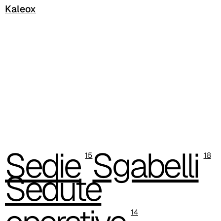
Kaleox
Sedie
Sgabelli
15
18
Sedute
14