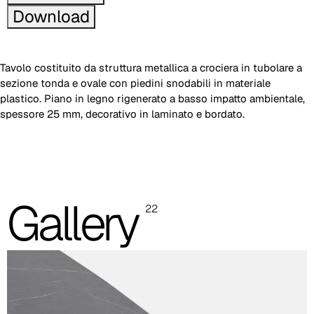
Download
Tavolo costituito da struttura metallica a crociera in tubolare a
sezione tonda e ovale con piedini snodabili in materiale
plastico. Piano in legno rigenerato a basso impatto ambientale,
spessore 25 mm, decorativo in laminato e bordato.
Piano quadro arrotondato in laminato
Base 4 gambe in acciaio verniciato
Le immagini e i riferimenti dei codici colore sono indicativi, si
Gallery
22
consiglia sempre di consultare la cartella con i campioni reali.
Piano laminato (immagine e riferimento codice colore
indicativo)
Bianco
RAL 9003