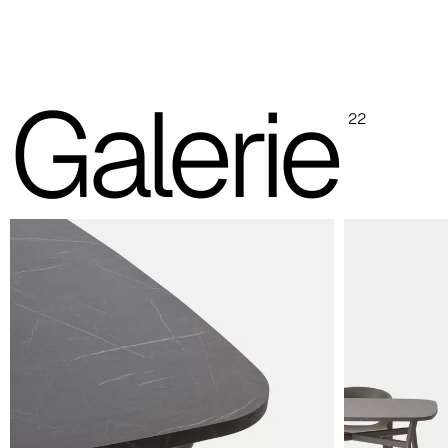
Piètement à 4 pieds en acier verni
Les images et les références des codes couleur sont indicatives,
il est toujours recommandé de consulter le nuancier avec les
échantillons réels.
Galerie
22
Plateaux en bois stratifié (image et réf. code couleur i
Blanc
RAL 9003
Rouge brique
NCS 3560-Y70R
Patagonie
Solo per piano 120x120
Piètement en acier verni (image et réf. code couleur in
Blanc
RAL 9003