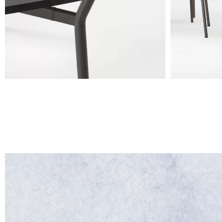
Lave
PANTONE 405 C
Rouge brique
NCS 3560-Y70R
Plateaux en bois stratifié
Plateau cercle carré 120x120
Plateau cercle carré 160x160
Piètement en acier verni
Piètement à 4 pieds h.71,5
Fiche technique
New Collection 2026
Catalogue Waiting