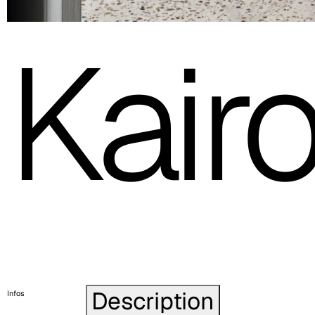
Kair
Description
Infos