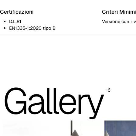
Certificazioni
Criteri Minim
D.L.81
Versione con ri
EN1335-1:2020 tipo B
KYG125 - Schienale in nylon rinforzato e rivestito in tessuto/ret
KYG225 - Schienale in nylon rinforzato e rivestito in tessuto/ret
KYG128 - Schienale in nylon rinforzato e rivestito in tessuto/ret
Gallery
Fodera sedile removibile
16
Braccioli
Braccioli neri nylon 1D regolabili
Braccioli neri 2D regolabili allungabili soft touch