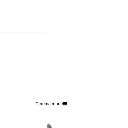
ignifugo poliestere 3D
to grigio chiaro ignifugo poliestere 3D
ignifugo poliestere 3D
Cinema mode