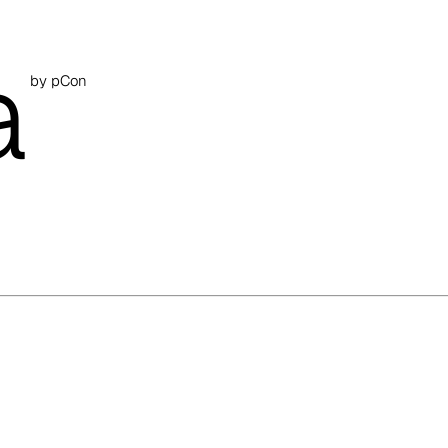
a
by pCon