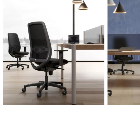
Regolazioni
Sedile trasla
Regolazione in profondità del sedile
Supporto lombare Key Go
Supporto lombare regolabile in altezza
Syncron Key Go
Meccanismo di oscillazione sincronizzato sedile e schienale con r
1.
Leva di alzo seduta
2.
Blocco e sblocco oscillazione
3.
Regolatore intensità di carica
4.
Leva regolazione profondità seduta
Braccioli nylon 1D regolabili
Braccioli 2D regol
Scheda tecnica
CAM