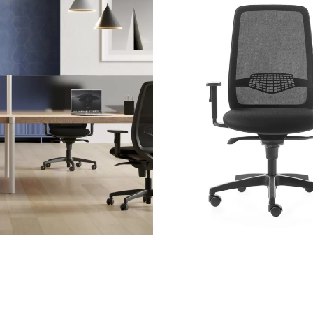
egolatore intensità di carica e regolazione in altezza seduta
abili allungabili soft touch