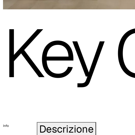
Key 
Descrizione
Info