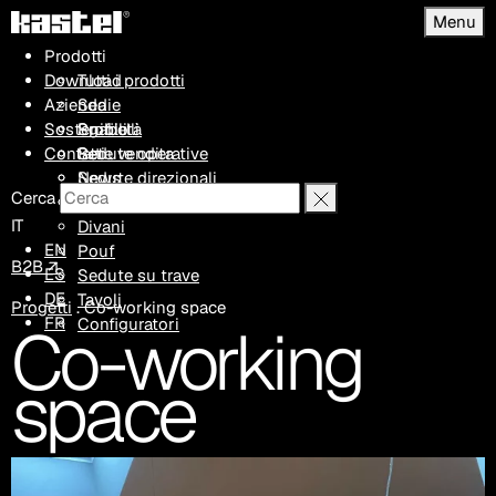
Menu
Prodotti
Download
Tutti i prodotti
Azienda
Sedie
Sostenibilità
Sgabelli
Profilo
Contatti
Sedute operative
Rete vendita
Sedute direzionali
News
Cerca
Poltrone
Progetti
IT
Divani
EN
Pouf
B2B ↗
ES
Sedute su trave
DE
Tavoli
Progetti
.
Co-working space
FR
Co-working
Configuratori
space