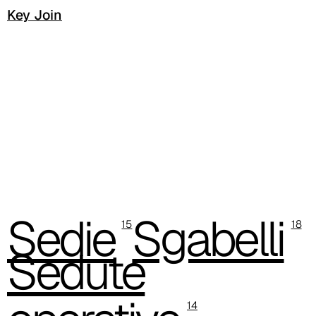
Key Join
C 38L
C 381
C 380
C 383
C 38G
C 38T
Sedie
Sgabelli
C 382
15
18
Sedute
14