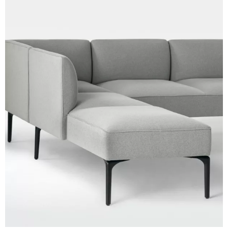
Cura (Cat. C - Tessuto)
C 30C
C 31C
C 32C
C 33C
C 34C
C 39C
C 36C
C 37C
C 38C
Trevi (Cat. C - Tessuto)