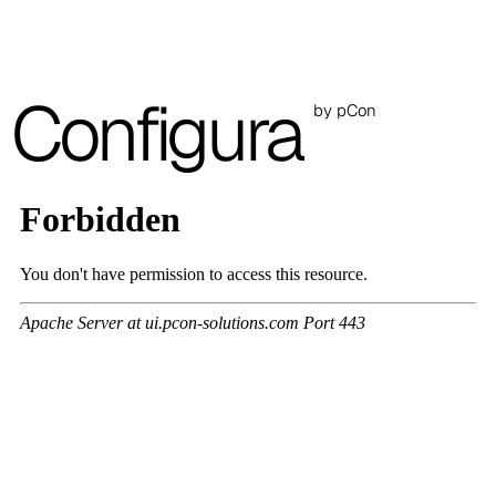
A 37F
3D Fabric (Cat. A - Tessuto Poliestere)
Configura
by pCon
A 3BE
A 3GR
A 3BL
A 3NE
Skill/Secret (Cat. C - Similpelle)
C 40F
C 41F
C 42F