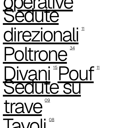
operative
Sedute
direzionali
11
Poltrone
34
C 387
Divani
Pouf
15
11
Sedute su
trave
09
Tavoli
08