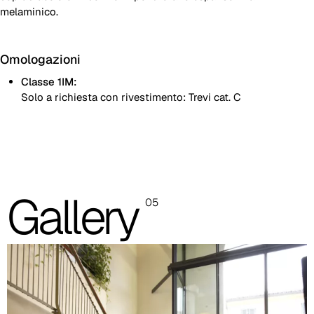
melaminico.
Omologazioni
Classe 1IM:
Solo a richiesta con rivestimento: Trevi cat. C
Piedi alluminio lucido
Piede acciaio verniciato alluminio
Le immagini presenti sono indicative, si consiglia sempre di
Gallery
05
consultare la cartella con i campioni reali.
Planet (Cat. A - Similpelle)
A 31F
A 32F