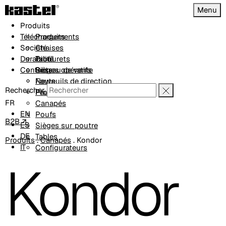
Menu
Produits
Téléchargements
Produits
Société
Chaises
Durabilité
Tabourets
Profil
Contacts
Sièges opératifs
Réseau de vente
Fauteuils de direction
News
Rechercher
Fauteuils
Projets
FR
Canapés
EN
Poufs
B2B ↗
ES
Sièges sur poutre
DE
Tables
Produits
.
Canapés
.
Kondor
IT
Configurateurs
Kondor