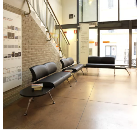
A 29F
A 37F
A 28F
A 30F
A 35F
A 39F
A 36F
A 26F
A 34F
A 38F