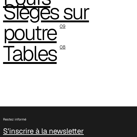
Sièges sur
C 387
poutre
09
Tables
08
C 38L
Restez informé
S’inscrire à la newsletter