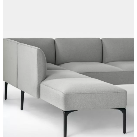
Cura (Cat. C - Tissu)
C 31C
C 30C
C 39C
C 32C
C 34C
C 36C
C 37C
C 33C
C 38C
Trevi (Cat. C - Tissu)