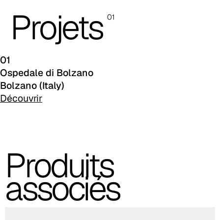
C 46F
Projets
01
C 50F
C 48F
01
C 47F
Ospedale di Bolzano
Bolzano (Italy)
C 43F
Découvrir
C 51F
C 53F
Produits
C 45F
associés
C 49F
C 52F