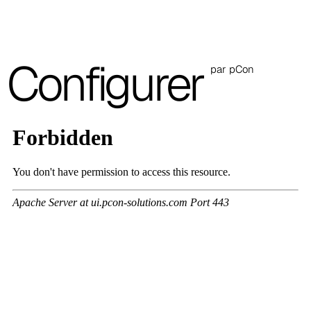
A 27F
3D Fabric (Cat. A - Tissu polyester)
Configurer
par pCon
A 3BE
A 3GR
A 3BL
A 3NE
Skill/Secret (Cat. C - Similicuir)
C 40F
C 41F
C 42F