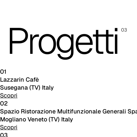
A 3BE
A 3GR
Progetti
A 3BL
03
A 3NE
Skill/Secret (Cat. C - Similpelle)
C 40F
01
Lazzarin Cafè
C 41F
Susegana (TV) Italy
Scopri
C 42F
02
Spazio Ristorazione Multifunzionale Generali Sp
C 43F
Mogliano Veneto (TV) Italy
C 45F
Scopri
03