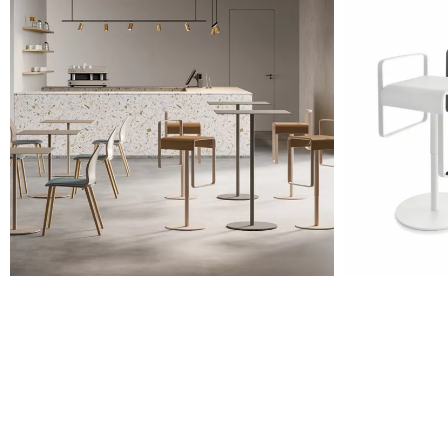
RAL 1004
Cromato
Bianco
RAL 9010
Le immagini presenti sono indicative, si consiglia sempre di
consultare la cartella con i campioni reali.
Planet (Cat. A - Similpelle)
A 31F
A 32F
A 39F
A 35F
A 34F