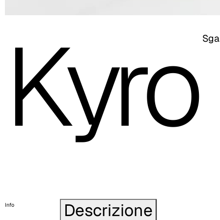
Kyro
Sga
Descrizione
Info