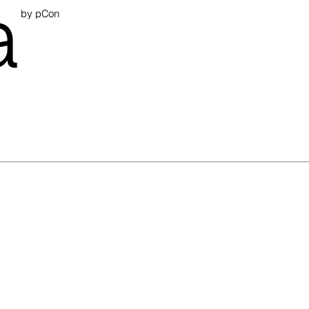
a
by pCon