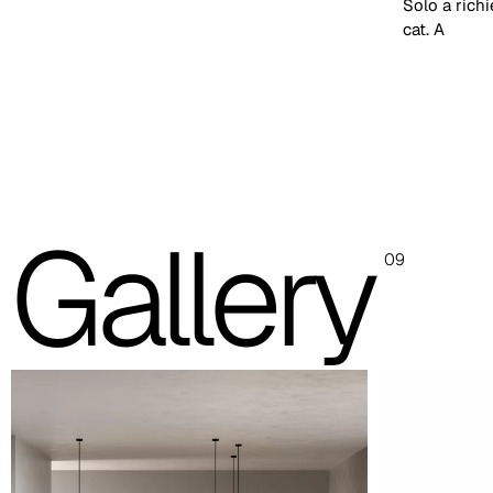
Solo a rich
cat. A
Le immagini e i riferimenti dei codici colore sono indicativi, si
consiglia sempre di consultare la cartella con i campioni reali.
Struttura acciaio verniciato (immagine e riferimento co
Lava
PANTONE 405 C
Gallery
09
Nero
RAL 9005
Arancio
RAL 2010
Tortora
RAL 1019
Giallo