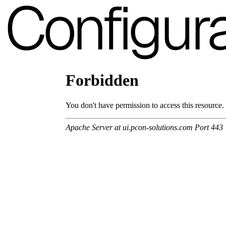
Configur
A 38F
A 36F
A 27F
A 26F
A 28F
A 29F
A 30F
A 37F
3D Fabric (Cat. A - Tessuto Poliestere)