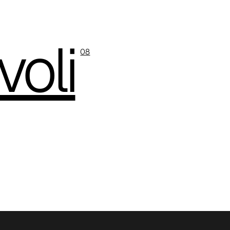
voli
08