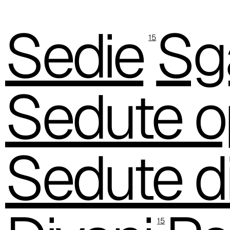
Sedie
Sga
15
Sedute o
Sedute di
15