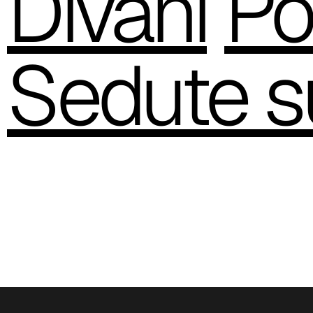
Divani
Po
Sedute s