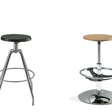
ssa gas
girevole base tonda convessa cromata gas
evole 5 razze con gas nero