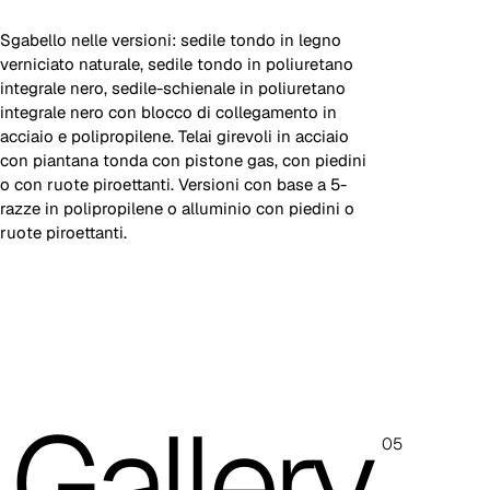
Sgabello nelle versioni: sedile tondo in legno
verniciato naturale, sedile tondo in poliuretano
integrale nero, sedile-schienale in poliuretano
integrale nero con blocco di collegamento in
acciaio e polipropilene. Telai girevoli in acciaio
con piantana tonda con pistone gas, con piedini
o con ruote piroettanti. Versioni con base a 5-
razze in polipropilene o alluminio con piedini o
ruote piroettanti.
Sedile legno
Sedile poliuretano nero
Regolazioni
Gallery
Piastra gas (GP)
Regolazione in altezza seduta
05
1.
Leva di alzo seduta