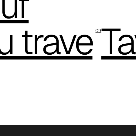
uf
u trave
Ta
09