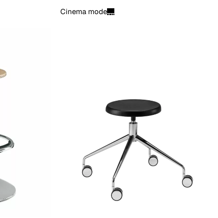
Cinema mode
Scarica
Scarica