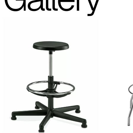
Sgabello basso
Girevole 4 piedi
Girevole base tonda conve
Girevole 4 piedi
Girevole 4 piedi con ruote
Girevole 4 piedi con ruote e gas
Sgabello alto
Sgabello 
Sgabello base gir
Sgabello girevole 4 gambe
Sgabello girevole base tonda convessa gas
Scheda tecnica
Catalogo Community