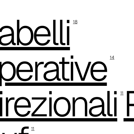
belli
18
perative
14
rezionali
11
11