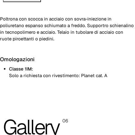
Poltrona con scocca in acciaio con sovra-iniezione in
poliuretano espanso schiumato a freddo. Supportro schienalino
in tecnopolimero e acciaio. Telaio in tubolare di acciaio con
ruote piroettanti o piedini.
Omologazioni
Classe 1IM:
Solo a richiesta con rivestimento: Planet cat. A
Le immagini presenti sono indicative, si consiglia sempre di
consultare la cartella con i campioni reali.
Planet (Cat. A - Similpelle)
Gallery
A 31F
06
A 32F