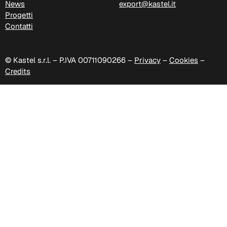
News
export@kastel.it
D 43P
Progetti
Contatti
D 44P
© Kastel s.r.l. – P.IVA 00711090266 –
Privacy
–
Cookies
–
Credits
D 45P