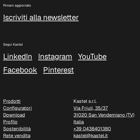
C 333
Rimani aggiornato
Iscriviti alla newsletter
C 338
C 325
Segui Kastel
C 349
LinkedIn
Instagram
YouTube
C 340
Facebook
Pinterest
C 324
Poseidon (Cat. D - Tessuto)
D 40P
Prodotti
Kastel s.r.l.
Configuratori
Via Friuli, 35/37
D 41P
Download
31020 San Vendemiano (TV)
Profilo
Italia
D 42P
Sostenibilità
+39 0438401380
Rete vendita
kastel@kastel.it