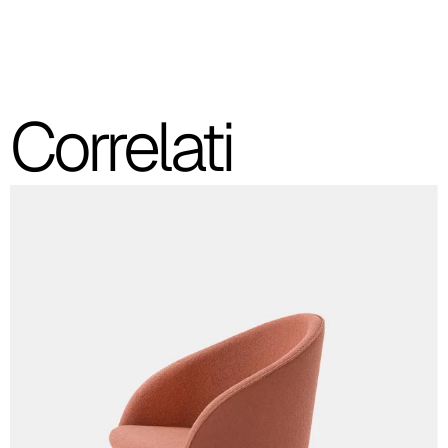
C 43F
C 45F
Correlati
C 46F
C 47F
C 48F
C 49F
C 50F
C 51F
C 52F
C 53F