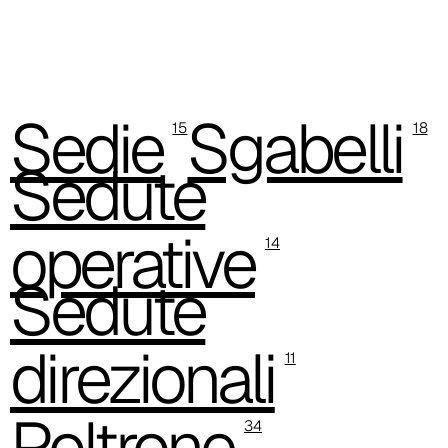
Trevi (Cat. C - Tessuto)
C 38L
C 381
Sedie
Sgabelli
15
18
C 380
Sedute
C 383
operative
C 38G
14
Sedute
C 38T
C 382
direzionali
11
C 387
Poltrone
C 384
34