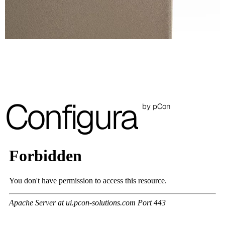
A 37F
3D Fabric (Cat. A - Tessuto Poliestere)
A 3BE
A 3GR
Configura
A 3BL
by pCon
A 3NE
Skill/Secret (Cat. C - Similpelle)
C 40F
C 41F
C 42F