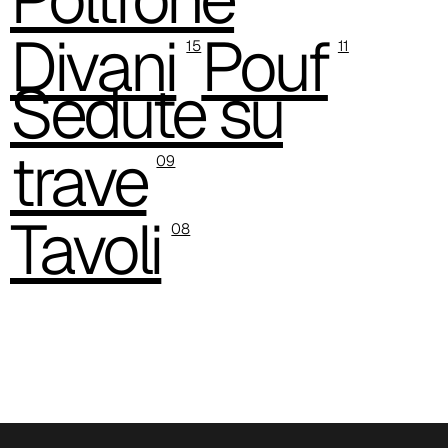
C 38M
Divani
Pouf
15
11
C 386
Sedute su
C -38
trave
C 38A
09
C 385
Tavoli
08
C 38P
C 38H
C 388
Xtreme (Cat. C - Tessuto)
C 335