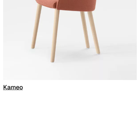
Cura (Cat. C - Tessuto)
C 30C
C 31C
C 32C
C 33C
C 34C
Kameo
C 39C
C 36C
C 37C
C 38C