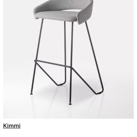
C 49F
C 50F
C 51F
C 52F
C 53F
Cura (Cat. C - Tejido)
C 30C
C 31C
C 32C
Kimmi
C 33C