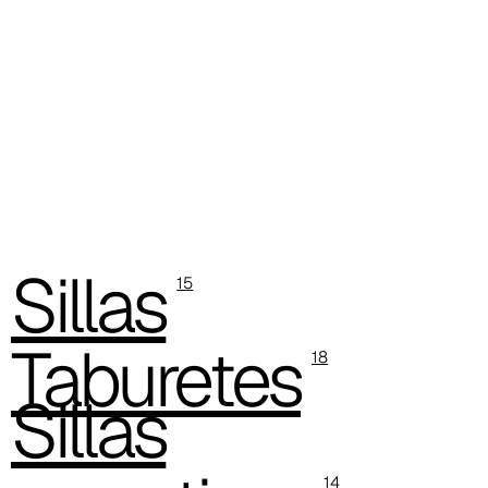
C 34C
C 39C
C 36C
C 37C
C 38C
Trevi (Cat. C - Tejido)
Sillas
15
C 38L
Taburetes
18
C 381
Sillas
C 380
C 383
14