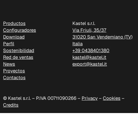
C 324
Poseidon (Cat. D - Tejido)
Productos
Kastel s.r.l.
Configuradores
Via Friuli, 35/37
Download
31020 San Vendemiano (TV)
Perfil
Italia
Sostenibilidad
+39 0438401380
Red de ventas
kastel@kastel.it
News
export@kastel.it
Proyectos
Contactos
© Kastel s.r.l. – P.IVA 00711090266 –
Privacy
–
Cookies
–
Credits
D 40P