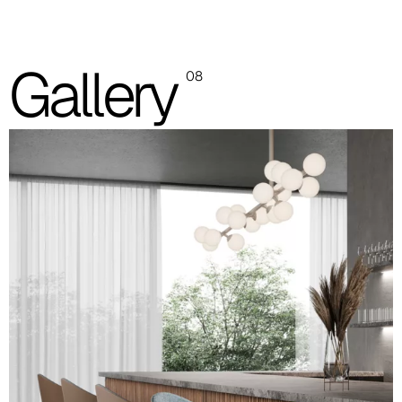
Bicolor
Las imágenes mostradas son solo indicativas; se recomienda
Gallery
08
consultar siempre la carpeta con las muestras reales.
Planet (Cat. A - Polipiel)
A 31F
A 32F
A 39F
A 35F
A 34F
A 38F
A 36F