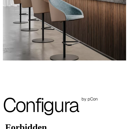
A 27F
A 26F
A 28F
A 29F
A 30F
A 37F
3D Fabric (Cat. A - Tejido de poliéster)
Configura
by pCon
A 3BE
A 3GR
A 3BL