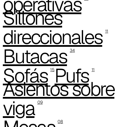
operativas
C 38G
Sillones
C 38T
direccionales
C 382
11
C 387
Butacas
34
C 384
Sofás
Pufs
C 38M
15
11
Asientos sobre
C 386
C -38
viga
09
C 38A
C 385
08