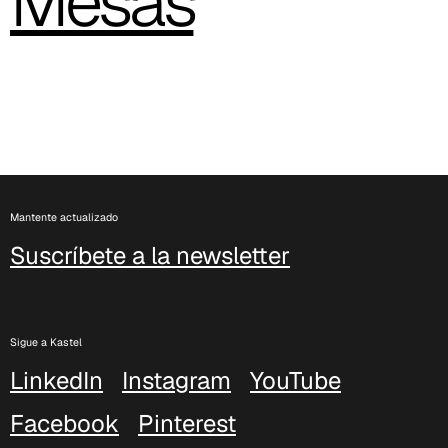
Mesas
C 38P
C 38H
C 388
Xtreme (Cat. C - Tejido)
C 335
Mantente actualizado
C 333
Suscríbete a la newsletter
C 338
C 325
Sigue a Kastel
C 349
LinkedIn
Instagram
YouTube
C 340
Facebook
Pinterest