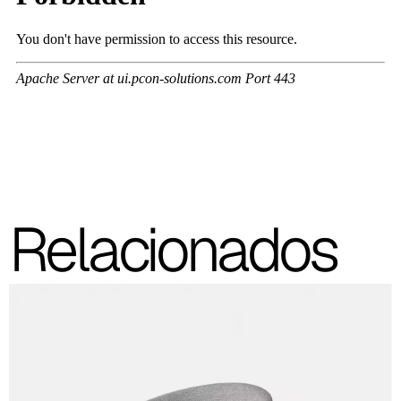
A 3NE
Skill/Secret (Cat. C - Polipiel)
C 40F
C 41F
C 42F
Relacionados
C 43F
C 45F
C 46F
C 47F
C 48F