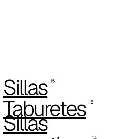
Sillas
15
Taburetes
18
Sillas
14