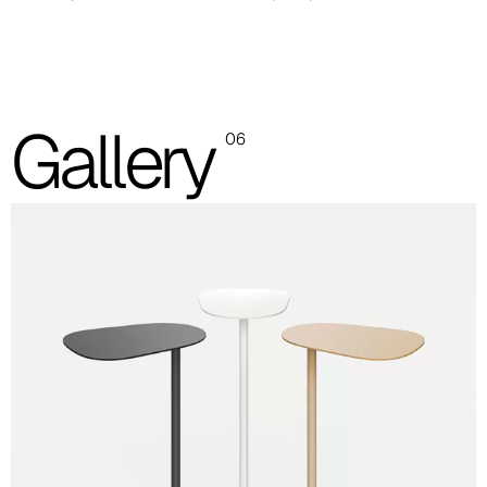
Las imágenes y las referencias de los códigos de color son solo
indicativas; se recomienda consultar siempre la carpeta con las
muestras reales.
Encimera y estructura de acero pintado (imagen y
Gallery
referencia indicativos)
06
Negro
RAL 9005
Arena
RAL 1019
Blanco
RAL 9003
Mesa móvil h. 74
Ficha técnica
Descarga
Catálogo Waiting
Descarga