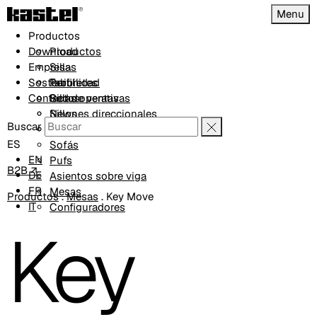
Menu
Productos
Download
Productos
Empresa
Sillas
Sostenibilidad
Taburetes
Perfil
Contactos
Sillas operativas
Red de ventas
Sillones direccionales
News
Buscar
Butacas
Proyectos
ES
Sofás
EN
Pufs
B2B ↗
DE
Asientos sobre viga
FR
Mesas
Productos
.
Mesas
.
Key Move
IT
Configuradores
Key