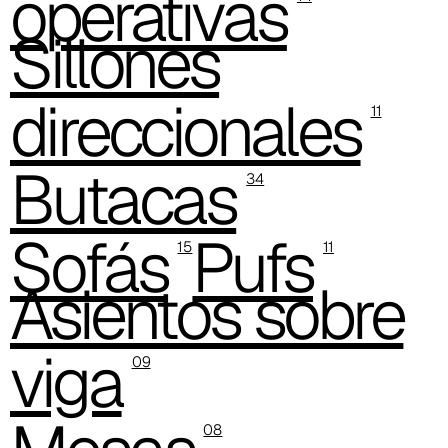
operativas
Sillones
direccionales
11
Butacas
34
Sofás
Pufs
15
11
Asientos sobre
viga
09
08