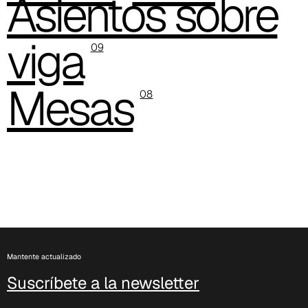
Asientos sobre
viga
09
C 38H
Mesas
08
Mantente actualizado
Suscríbete a la newsletter
C 388