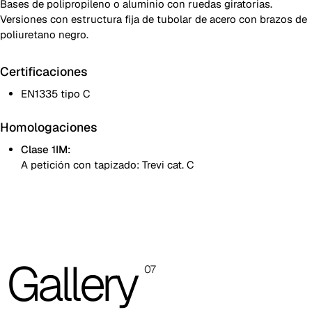
Bases de polipropileno o aluminio con ruedas giratorias.
Versiones con estructura fija de tubolar de acero con brazos de
poliuretano negro.
Certificaciones
EN1335 tipo C
Homologaciones
Clase 1IM:
A petición con tapizado: Trevi cat. C
Las imágenes mostradas son solo indicativas; se recomienda
consultar siempre la carpeta con las muestras reales.
Planet (Cat. A - Polipiel)
Gallery
A 31F
07
A 32F