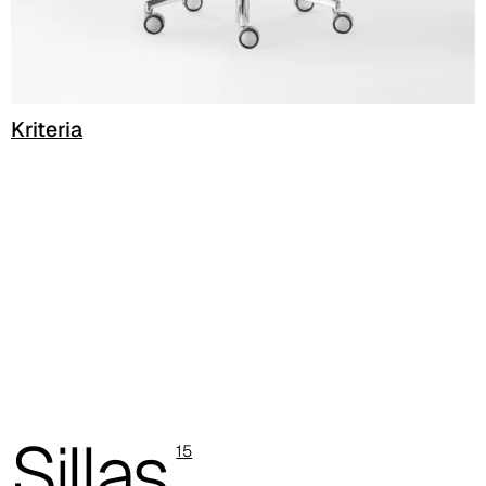
Trevi (Cat. C - Tejido)
C 38L
C 381
Kriteria
C 380
C 383
C 38G
C 38T
C 382
C 387
Sillas
C 384
15