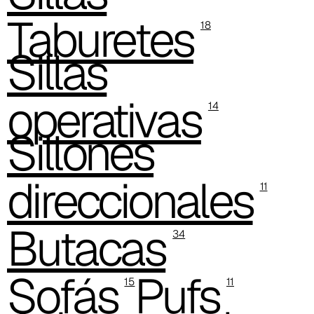
C 38M
Taburetes
18
C 386
Sillas
C -38
operativas
C 38A
14
Sillones
C 385
C 38P
direccionales
11
Butacas
34
Sofás
Pufs
15
11