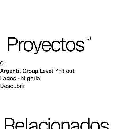
C 43F
C 45F
C 46F
Proyectos
01
C 47F
C 48F
01
C 49F
Argentil Group Level 7 fit out
Lagos - Nigeria
C 50F
Descubrir
C 51F
C 52F
Relacionados
C 53F