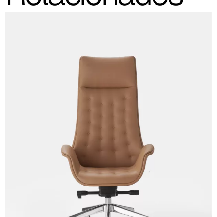
Cura (Cat. C - Tejido)
C 30C
C 31C
C 32C
C 33C
C 34C
C 39C
C 36C
C 37C
C 38C