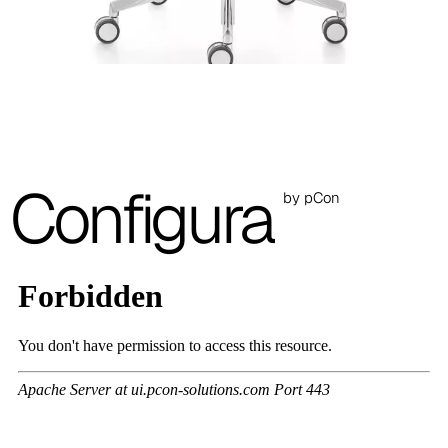
A 37F
3D Fabric (Cat. A - Tejido de poliéster)
A 3BE
A 3GR
Configura
A 3BL
by pCon
A 3NE
Skill/Secret (Cat. C - Polipiel)
C 40F
C 41F
C 42F