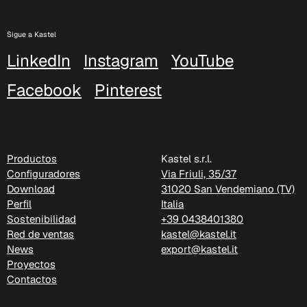
Xtreme (Cat. C - Tejido)
Sigue a Kastel
LinkedIn
Instagram
YouTube
Facebook
Pinterest
Productos
Kastel s.r.l.
Configuradores
Via Friuli, 35/37
Download
31020 San Vendemiano (TV)
Perfil
Italia
Sostenibilidad
+39 0438401380
C 335
Red de ventas
kastel@kastel.it
News
export@kastel.it
Proyectos
Contactos