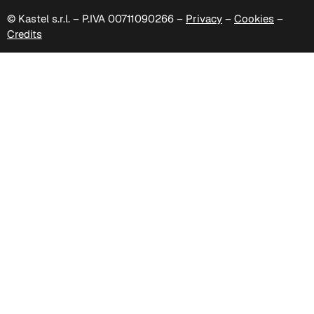
© Kastel s.r.l. – P.IVA 00711090266 –
Privacy
–
Cookies
–
Credits
C 333