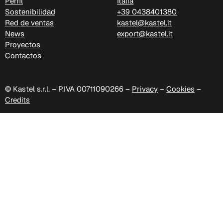
Perfil
Italia
Sostenibilidad
+39 0438401380
Red de ventas
kastel@kastel.it
News
export@kastel.it
Proyectos
Contactos
C 324
Poseidon (Cat. D - Tejido)
© Kastel s.r.l. – P.IVA 00711090266 –
Privacy
–
Cookies
–
Credits