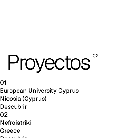
A 3NE
Skill/Secret (Cat. C - Polipiel)
C 40F
C 41F
Proyectos
02
C 42F
C 43F
01
C 45F
European University Cyprus
Nicosia (Cyprus)
C 46F
Descubrir
02
C 47F
Nefroiatriki
Greece
C 48F