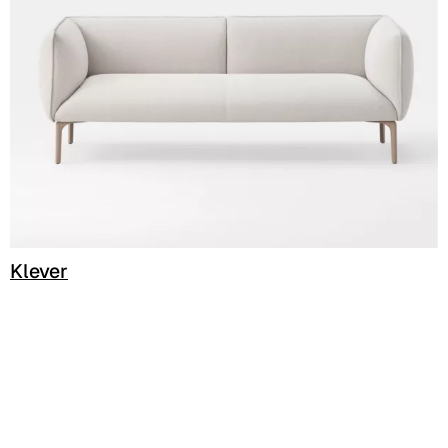
C 34C
C 39C
C 36C
C 37C
C 38C
Trevi (Cat. C - Tejido)
Klever
C 38L
C 381
C 380
C 383