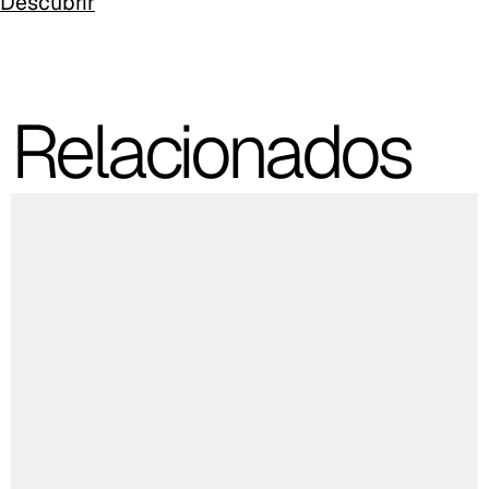
Descubrir
C 49F
C 50F
Relacionados
C 51F
C 52F
C 53F
Cura (Cat. C - Tejido)
C 30C
C 31C
C 32C
C 33C