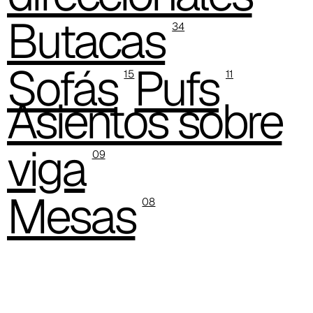
C 38P
Butacas
34
C 38H
Sofás
Pufs
C 388
15
11
Asientos sobre
Xtreme (Cat. C - Tejido)
C 335
viga
09
C 333
Mesas
C 338
08
C 325
C 349