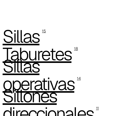
C 38G
C 38T
C 382
Sillas
15
C 387
Taburetes
18
C 384
Sillas
C 38M
C 386
operativas
14
C -38
Sillones
C 38A
direccionales
C 385
11