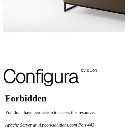
A 27F
A 26F
A 28F
A 29F
A 30F
Configura
by pCon
A 37F
3D Fabric (Cat. A - Tejido de poliéster)
A 3BE
A 3GR
A 3BL