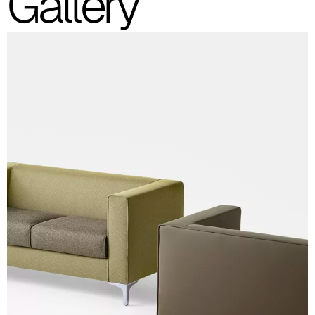
Gallery
Bicolor
Las imágenes mostradas son solo indicativas; se recomienda
consultar siempre la carpeta con las muestras reales.
Planet (Cat. A - Polipiel)
A 31F
A 32F
A 39F
A 35F
A 34F
A 38F
A 36F